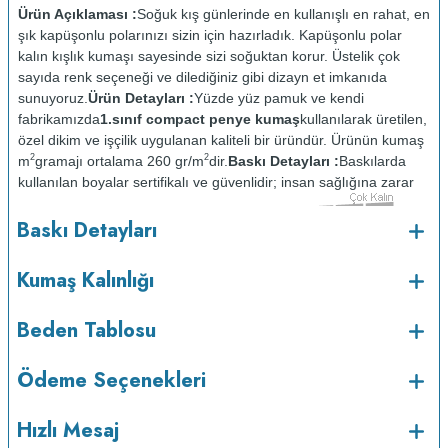
Ürün Açıklaması :
Soğuk kış günlerinde en kullanışlı en rahat, en
şık kapüşonlu polarınızı sizin için hazırladık. Kapüşonlu polar
kalın kışlık kumaşı sayesinde sizi soğuktan korur. Üstelik çok
sayıda renk seçeneği ve dilediğiniz gibi dizayn et imkanıda
sunuyoruz.
Ürün Detayları :
Yüzde yüz pamuk ve kendi
fabrikamızda
1.sınıf compact penye kumaş
kullanılarak üretilen,
özel dikim ve işçilik uygulanan kaliteli bir üründür. Ürünün kumaş
2
2
m
gramajı ortalama 260 gr/m
dir.
Baskı Detayları :
Baskılarda
kullanılan boyalar sertifikalı ve güvenlidir; insan sağlığına zarar
vermez.
Kumaş Kalınlığı :
Baskı Detayları
o
Bakım :
Kısa programda maksimum 30
C sıcaklıkta ve tersten
yıkanır.
Kuru temizleme yapılmaz.
Kurutma makinesinde
Kumaş Kalınlığı
kurutulmaz.
Orta ısıda ve tersten ütülenir.
Beden Tablosu
Ödeme Seçenekleri
Hızlı Mesaj