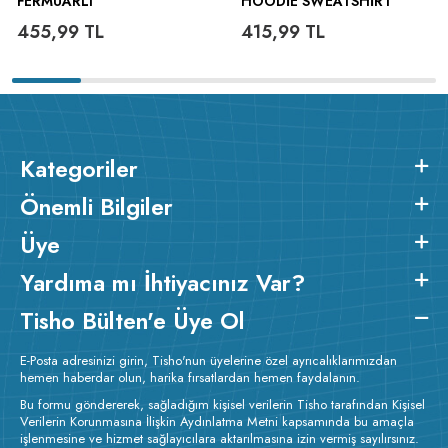
FERMUARLI
HOODIE SWEATSHIRT
455,99
TL
415,99
TL
Kategoriler
Önemli Bilgiler
Üye
Yardıma mı İhtiyacınız Var?
Tisho Bülten'e Üye Ol
E-Posta adresinizi girin, Tisho'nun üyelerine özel ayrıcalıklarımızdan
hemen haberdar olun, harika fırsatlardan hemen faydalanın.
Bu formu göndererek, sağladığım kişisel verilerin Tisho tarafından Kişisel
Verilerin Korunmasına İlişkin Aydınlatma Metni kapsamında bu amaçla
işlenmesine ve hizmet sağlayıcılara aktarılmasına izin vermiş sayılırsınız.