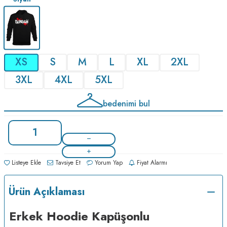
XS
S
M
L
XL
2XL
3XL
4XL
5XL
bedenimi bul
Listeye Ekle
Tavsiye Et
Yorum Yap
Fiyat Alarmı
Ürün Açıklaması
Erkek Hoodie Kapüşonlu