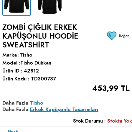
ZOMBI ÇIĞLIK ERKEK
KAPÜŞONLU HOODIE
Beğen
SWEATSHIRT
Marka :
Tisho
Model :
Tisho Dükkan
Ürün ID :
42812
Ürün Kodu :
TD300737
453,99
TL
Daha Fazla
Tisho
Daha Fazla
Erkek Kapüşonlu Tasarımları
Stok Durumu :
Stokta Yok
Siyah