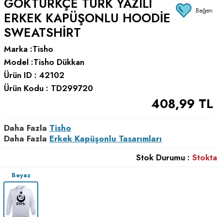
GÖKTÜRKÇE TÜRK YAZILI
Beğen
ERKEK KAPÜŞONLU HOODIE
SWEATSHIRT
Marka :
Tisho
Model :
Tisho Dükkan
Ürün ID :
42102
Ürün Kodu :
TD299720
408,99
TL
Daha Fazla
Tisho
Daha Fazla
Erkek Kapüşonlu Tasarımları
Stok Durumu :
Stokta
Beyaz