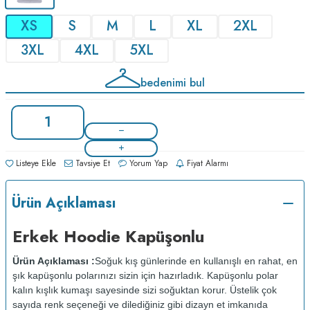
XS
S
M
L
XL
2XL
3XL
4XL
5XL
bedenimi bul
Listeye Ekle
Tavsiye Et
Yorum Yap
Fiyat Alarmı
Ürün Açıklaması
Erkek Hoodie Kapüşonlu
Ürün Açıklaması :
Soğuk kış günlerinde en kullanışlı en rahat, en
şık kapüşonlu polarınızı sizin için hazırladık. Kapüşonlu polar
kalın kışlık kumaşı sayesinde sizi soğuktan korur. Üstelik çok
sayıda renk seçeneği ve dilediğiniz gibi dizayn et imkanıda