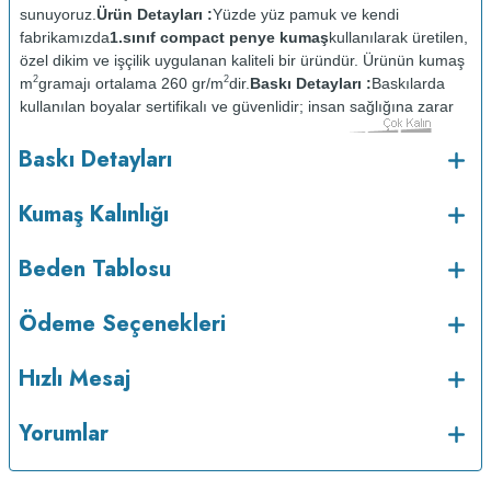
sunuyoruz.
Ürün Detayları :
Yüzde yüz pamuk ve kendi
fabrikamızda
1.sınıf compact penye kumaş
kullanılarak üretilen,
özel dikim ve işçilik uygulanan kaliteli bir üründür. Ürünün kumaş
2
2
m
gramajı ortalama 260 gr/m
dir.
Baskı Detayları :
Baskılarda
kullanılan boyalar sertifikalı ve güvenlidir; insan sağlığına zarar
vermez.
Kumaş Kalınlığı :
Baskı Detayları
o
Bakım :
Kısa programda maksimum 30
C sıcaklıkta ve tersten
yıkanır.
Kuru temizleme yapılmaz.
Kurutma makinesinde
Kumaş Kalınlığı
kurutulmaz.
Orta ısıda ve tersten ütülenir.
Beden Tablosu
Ödeme Seçenekleri
Hızlı Mesaj
Yorumlar