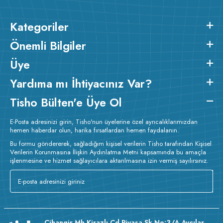
Kategoriler
Önemli Bilgiler
Üye
Yardıma mı İhtiyacınız Var?
Tisho Bülten'e Üye Ol
E-Posta adresinizi girin, Tisho'nun üyelerine özel ayrıcalıklarımızdan
hemen haberdar olun, harika fırsatlardan hemen faydalanın.
Bu formu göndererek, sağladığım kişisel verilerin Tisho tarafından Kişisel
Verilerin Korunmasına İlişkin Aydınlatma Metni kapsamında bu amaçla
işlenmesine ve hizmet sağlayıcılara aktarılmasına izin vermiş sayılırsınız.
Cihangir Mh Kirazlı Cd Piyasa Sk No:3/A Avcılar