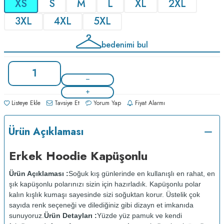
XS
S
M
L
XL
2XL
3XL
4XL
5XL
bedenimi bul
Listeye Ekle
Tavsiye Et
Yorum Yap
Fiyat Alarmı
Ürün Açıklaması
Erkek Hoodie Kapüşonlu
Ürün Açıklaması :
Soğuk kış günlerinde en kullanışlı en rahat, en
şık kapüşonlu polarınızı sizin için hazırladık. Kapüşonlu polar
kalın kışlık kumaşı sayesinde sizi soğuktan korur. Üstelik çok
sayıda renk seçeneği ve dilediğiniz gibi dizayn et imkanıda
sunuyoruz.
Ürün Detayları :
Yüzde yüz pamuk ve kendi