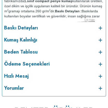
fabrikamızda
1.sınıf compact penye kumaş
kullanılarak üretilen,
özel dikim ve işçilik uygulanan kaliteli bir üründür. Ürünün kumaş
2
2
m
gramajı ortalama 260 gr/m
dir.
Baskı Detayları :
Baskılarda
kullanılan boyalar sertifikalı ve güvenlidir; insan sağlığına zarar
vermez.
Kumaş Kalınlığı :
Baskı Detayları
o
Bakım :
Kısa programda maksimum 30
C sıcaklıkta ve tersten
yıkanır.
Kuru temizleme yapılmaz.
Kurutma makinesinde
Kumaş Kalınlığı
kurutulmaz.
Orta ısıda ve tersten ütülenir.
Beden Tablosu
Ödeme Seçenekleri
Hızlı Mesaj
Yorumlar