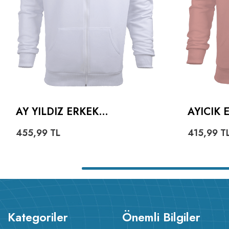
AY YILDIZ ERKEK
AYICIK
KAPŞONLU FERMUARLI
HOODIE
455,99
TL
415,99
T
Kategoriler
Önemli Bilgiler