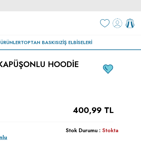
 ÜRÜNLER
TOPTAN BASKISIZ
İŞ ELBISELERI
 KAPÜŞONLU HOODIE
400,99
TL
Stok Durumu :
Stokta
nlu