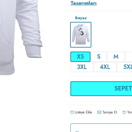
Tasarımları
Beyaz
XS
S
M
3XL
4XL
5X
SEPET
Listeye Ekle
Tavsiye Et
Yor