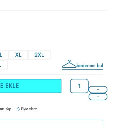
L
XL
2XL
L
bedenimi bul
E EKLE
um Yap
Fiyat Alarmı