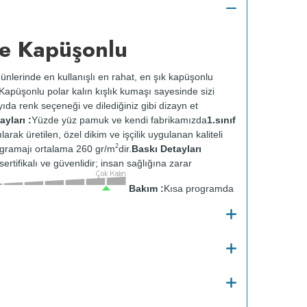
e Kapüşonlu
ünlerinde en kullanışlı en rahat, en şık kapüşonlu
k. Kapüşonlu polar kalın kışlık kumaşı sayesinde sizi
ıda renk seçeneği ve dilediğiniz gibi dizayn et
yları :
Yüzde yüz pamuk ve kendi fabrikamızda
1.sınıf
ılarak üretilen, özel dikim ve işçilik uygulanan kaliteli
2
gramajı ortalama 260 gr/m
dir.
Baskı Detayları
ertifikalı ve güvenlidir; insan sağlığına zarar
Bakım :
Kısa programda
tersten yıkanır.
Kuru temizleme yapılmaz.
Kurutma
ısıda ve tersten ütülenir.