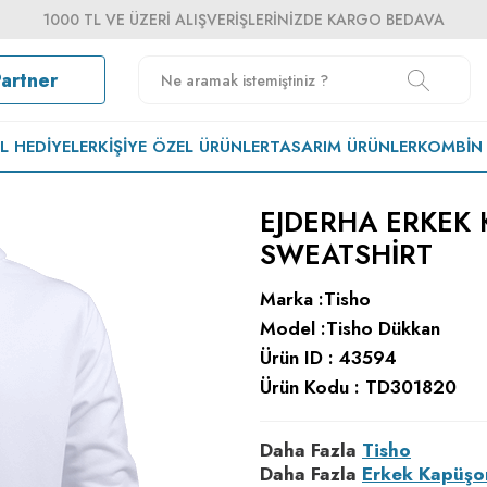
1000 TL VE ÜZERI ALIŞVERIŞLERINIZDE KARGO BEDAVA
Partner
EL HEDIYELER
KIŞIYE ÖZEL ÜRÜNLER
TASARIM ÜRÜNLER
KOMBIN
EJDERHA ERKEK
SWEATSHIRT
Marka :
Tisho
Model :
Tisho Dükkan
Ürün ID :
43594
Ürün Kodu :
TD301820
Daha Fazla
Tisho
Daha Fazla
Erkek Kapüşo