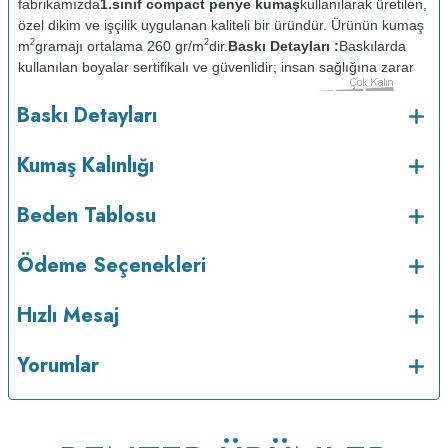
fabrikamızda
1.sınıf compact penye kumaş
kullanılarak üretilen,
özel dikim ve işçilik uygulanan kaliteli bir üründür. Ürünün kumaş
2
2
m
gramajı ortalama 260 gr/m
dir.
Baskı Detayları :
Baskılarda
kullanılan boyalar sertifikalı ve güvenlidir; insan sağlığına zarar
vermez.
Kumaş Kalınlığı :
Baskı Detayları
o
Bakım :
Kısa programda maksimum 30
C sıcaklıkta ve tersten
yıkanır.
Kuru temizleme yapılmaz.
Kurutma makinesinde
Kumaş Kalınlığı
kurutulmaz.
Orta ısıda ve tersten ütülenir.
Beden Tablosu
Ödeme Seçenekleri
Hızlı Mesaj
Yorumlar