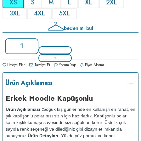
XS
S
M
L
XL
2XL
3XL
4XL
5XL
bedenimi bul
Listeye Ekle
Tavsiye Et
Yorum Yap
Fiyat Alarmı
Ürün Açıklaması
Erkek Hoodie Kapüşonlu
Ürün Açıklaması :
Soğuk kış günlerinde en kullanışlı en rahat, en
şık kapüşonlu polarınızı sizin için hazırladık. Kapüşonlu polar
kalın kışlık kumaşı sayesinde sizi soğuktan korur. Üstelik çok
sayıda renk seçeneği ve dilediğiniz gibi dizayn et imkanıda
sunuyoruz.
Ürün Detayları :
Yüzde yüz pamuk ve kendi