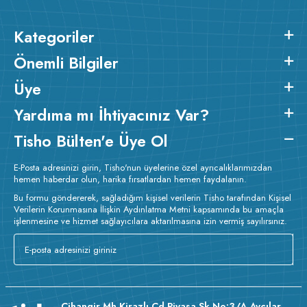
Kategoriler
Önemli Bilgiler
Üye
Yardıma mı İhtiyacınız Var?
Tisho Bülten'e Üye Ol
E-Posta adresinizi girin, Tisho'nun üyelerine özel ayrıcalıklarımızdan
hemen haberdar olun, harika fırsatlardan hemen faydalanın.
Bu formu göndererek, sağladığım kişisel verilerin Tisho tarafından Kişisel
Verilerin Korunmasına İlişkin Aydınlatma Metni kapsamında bu amaçla
işlenmesine ve hizmet sağlayıcılara aktarılmasına izin vermiş sayılırsınız.
Cihangir Mh Kirazlı Cd Piyasa Sk No:3/A Avcılar