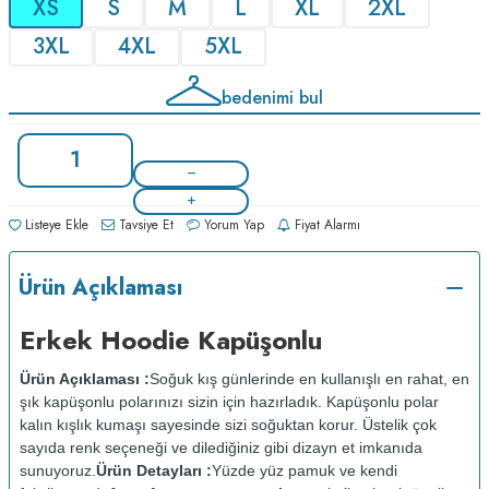
XS
S
M
L
XL
2XL
3XL
4XL
5XL
bedenimi bul
Listeye Ekle
Tavsiye Et
Yorum Yap
Fiyat Alarmı
Ürün Açıklaması
Erkek Hoodie Kapüşonlu
Ürün Açıklaması :
Soğuk kış günlerinde en kullanışlı en rahat, en
şık kapüşonlu polarınızı sizin için hazırladık. Kapüşonlu polar
kalın kışlık kumaşı sayesinde sizi soğuktan korur. Üstelik çok
sayıda renk seçeneği ve dilediğiniz gibi dizayn et imkanıda
sunuyoruz.
Ürün Detayları :
Yüzde yüz pamuk ve kendi