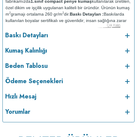
fabrikamızda
1.sınıf compact penye kumaş
kullanılarak üretilen,
özel dikim ve işçilik uygulanan kaliteli bir üründür. Ürünün kumaş
2
2
m
gramajı ortalama 260 gr/m
dir.
Baskı Detayları :
Baskılarda
kullanılan boyalar sertifikalı ve güvenlidir; insan sağlığına zarar
vermez.
Kumaş Kalınlığı :
Baskı Detayları
o
Bakım :
Kısa programda maksimum 30
C sıcaklıkta ve tersten
yıkanır.
Kuru temizleme yapılmaz.
Kurutma makinesinde
Kumaş Kalınlığı
kurutulmaz.
Orta ısıda ve tersten ütülenir.
Beden Tablosu
Ödeme Seçenekleri
Hızlı Mesaj
Yorumlar