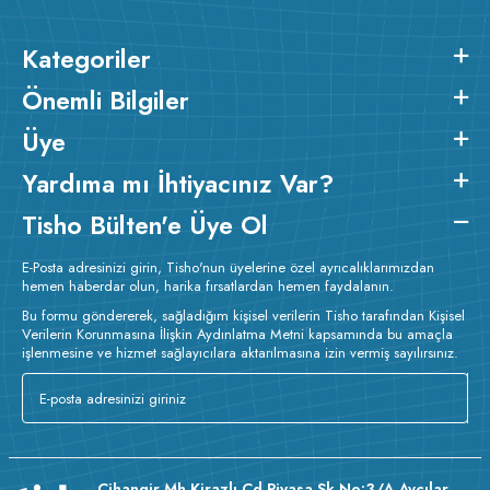
Kategoriler
Önemli Bilgiler
Üye
Yardıma mı İhtiyacınız Var?
Tisho Bülten'e Üye Ol
E-Posta adresinizi girin, Tisho'nun üyelerine özel ayrıcalıklarımızdan
hemen haberdar olun, harika fırsatlardan hemen faydalanın.
Bu formu göndererek, sağladığım kişisel verilerin Tisho tarafından Kişisel
Verilerin Korunmasına İlişkin Aydınlatma Metni kapsamında bu amaçla
işlenmesine ve hizmet sağlayıcılara aktarılmasına izin vermiş sayılırsınız.
Cihangir Mh Kirazlı Cd Piyasa Sk No:3/A Avcılar