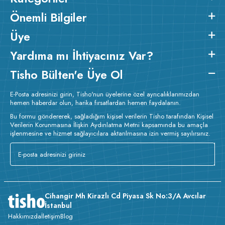
Detayları :
Baskılarda kullanılan boyalar sertifikalı ve güvenlidir;
Önemli Bilgiler
insan sağlığına zarar vermez.
Kumaş Kalınlığı :
Üye
Bakım :
Kısa programda
o
maksimum 30
C sıcaklıkta ve tersten yıkanır.
Kuru temizleme
Yardıma mı İhtiyacınız Var?
yapılmaz.
Kurutma makinesinde kurutulmaz.
Orta ısıda ve
tersten ütülenir.
Tisho Bülten'e Üye Ol
E-Posta adresinizi girin, Tisho'nun üyelerine özel ayrıcalıklarımızdan
hemen haberdar olun, harika fırsatlardan hemen faydalanın.
Bu formu göndererek, sağladığım kişisel verilerin Tisho tarafından Kişisel
Verilerin Korunmasına İlişkin Aydınlatma Metni kapsamında bu amaçla
işlenmesine ve hizmet sağlayıcılara aktarılmasına izin vermiş sayılırsınız.
Cihangir Mh Kirazlı Cd Piyasa Sk No:3/A Avcılar
İstanbul
Hakkımızda
İletişim
Blog