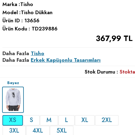
Marka :
Tisho
Model :
Tisho Dükkan
Ürün ID :
13656
Ürün Kodu :
TD239886
367,99
TL
Daha Fazla
Tisho
Daha Fazla
Erkek Kapüşonlu Tasarımları
Stok Durumu :
Stokta
Beyaz
XS
S
M
L
XL
2XL
3XL
4XL
5XL