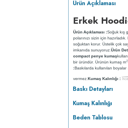
Ürün Açıklaması
Erkek Hoodi
Ürün Açıklaması :
Soğuk kış g
polarınızı sizin için hazırladı
soğuktan korur. Üstelik çok say
imkanıda sunuyoruz.
Ürün Deta
compact penye kumaş
kullan
2
bir üründür. Ürünün kumaş m
:
Baskılarda kullanılan boyalar s
vermez.
Kumaş Kalınlığı :
o
maksimum 30
C sıcaklıkta ve 
Baskı Detayları
makinesinde kurutulmaz.
Orta 
Kumaş Kalınlığı
Beden Tablosu