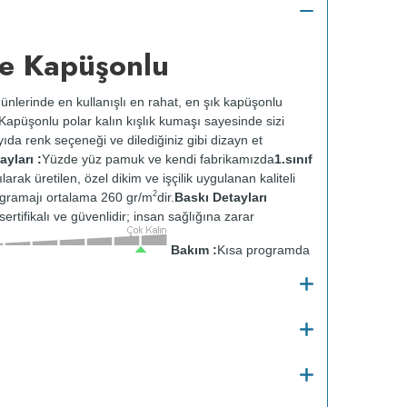
e Kapüşonlu
ünlerinde en kullanışlı en rahat, en şık kapüşonlu
k. Kapüşonlu polar kalın kışlık kumaşı sayesinde sizi
ıda renk seçeneği ve dilediğiniz gibi dizayn et
yları :
Yüzde yüz pamuk ve kendi fabrikamızda
1.sınıf
ılarak üretilen, özel dikim ve işçilik uygulanan kaliteli
2
gramajı ortalama 260 gr/m
dir.
Baskı Detayları
ertifikalı ve güvenlidir; insan sağlığına zarar
Bakım :
Kısa programda
tersten yıkanır.
Kuru temizleme yapılmaz.
Kurutma
ısıda ve tersten ütülenir.