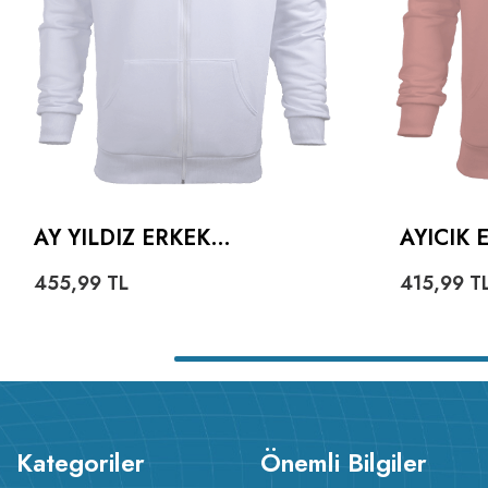
AY YILDIZ ERKEK
AYICIK
KAPŞONLU FERMUARLI
HOODIE
455,99
TL
415,99
T
Kategoriler
Önemli Bilgiler