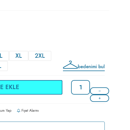
L
XL
2XL
L
bedenimi bul
E EKLE
um Yap
Fiyat Alarmı