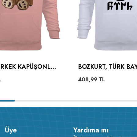
 ERKEK KAPÜŞONLU
BOZKURT, TÜRK BA
 SWEATSHIRT
VE GÖKTÜRKÇE TÜ
L
408,99
TL
YAZILI ERKEK KAP
HOODIE SWEATSHI
Üye
Yardıma mı