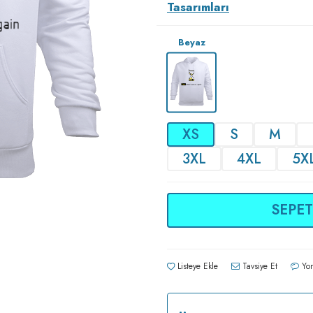
Tasarımları
Beyaz
XS
S
M
3XL
4XL
5X
SEPET
Listeye Ekle
Tavsiye Et
Yor