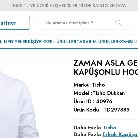
1000 TL VE ÜZERI ALIŞVERIŞLERINIZDE KARGO BEDAVA
Partner
EL HEDIYELER
KIŞIYE ÖZEL ÜRÜNLER
TASARIM ÜRÜNLER
KOMBIN
ZAMAN ASLA GE
KAPÜŞONLU HOO
Marka :
Tisho
Model :
Tisho Dükkan
Ürün ID :
40976
Ürün Kodu :
TD297889
Daha Fazla
Tisho
Daha Fazla
Erkek Kapüşo