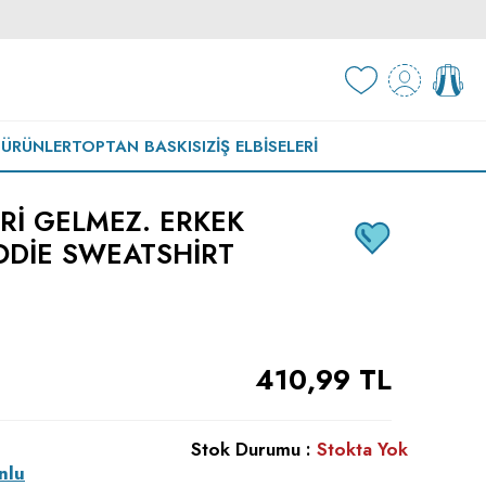
 ÜRÜNLER
TOPTAN BASKISIZ
İŞ ELBISELERI
RI GELMEZ. ERKEK
DIE SWEATSHIRT
410,99
TL
Stok Durumu :
Stokta Yok
nlu