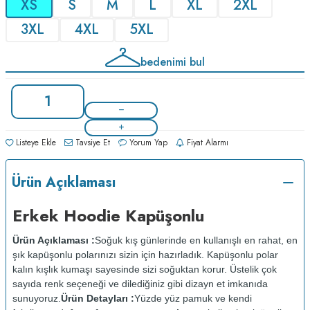
XS
S
M
L
XL
2XL
3XL
4XL
5XL
bedenimi bul
Listeye Ekle
Tavsiye Et
Yorum Yap
Fiyat Alarmı
Ürün Açıklaması
Erkek Hoodie Kapüşonlu
Ürün Açıklaması :
Soğuk kış günlerinde en kullanışlı en rahat, en
şık kapüşonlu polarınızı sizin için hazırladık. Kapüşonlu polar
kalın kışlık kumaşı sayesinde sizi soğuktan korur. Üstelik çok
sayıda renk seçeneği ve dilediğiniz gibi dizayn et imkanıda
sunuyoruz.
Ürün Detayları :
Yüzde yüz pamuk ve kendi