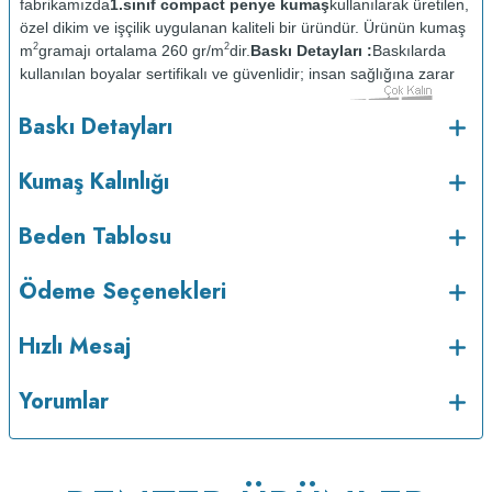
fabrikamızda
1.sınıf compact penye kumaş
kullanılarak üretilen,
özel dikim ve işçilik uygulanan kaliteli bir üründür. Ürünün kumaş
2
2
m
gramajı ortalama 260 gr/m
dir.
Baskı Detayları :
Baskılarda
kullanılan boyalar sertifikalı ve güvenlidir; insan sağlığına zarar
vermez.
Kumaş Kalınlığı :
Baskı Detayları
o
Bakım :
Kısa programda maksimum 30
C sıcaklıkta ve tersten
yıkanır.
Kuru temizleme yapılmaz.
Kurutma makinesinde
Kumaş Kalınlığı
kurutulmaz.
Orta ısıda ve tersten ütülenir.
Beden Tablosu
Ödeme Seçenekleri
Hızlı Mesaj
Yorumlar