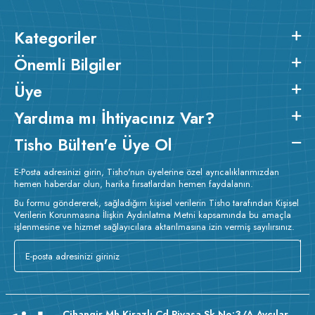
Kategoriler
Önemli Bilgiler
Üye
Yardıma mı İhtiyacınız Var?
Tisho Bülten'e Üye Ol
E-Posta adresinizi girin, Tisho'nun üyelerine özel ayrıcalıklarımızdan
hemen haberdar olun, harika fırsatlardan hemen faydalanın.
Bu formu göndererek, sağladığım kişisel verilerin Tisho tarafından Kişisel
Verilerin Korunmasına İlişkin Aydınlatma Metni kapsamında bu amaçla
işlenmesine ve hizmet sağlayıcılara aktarılmasına izin vermiş sayılırsınız.
Cihangir Mh Kirazlı Cd Piyasa Sk No:3/A Avcılar