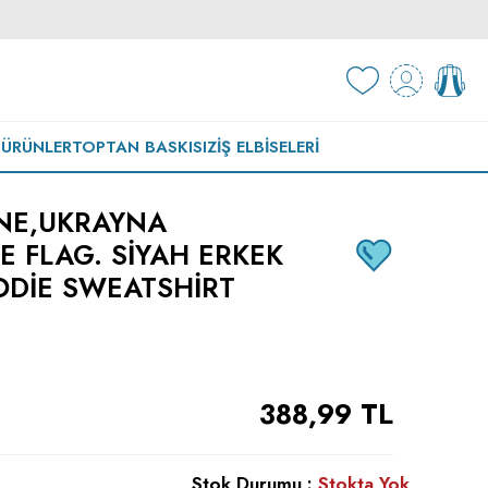
 ÜRÜNLER
TOPTAN BASKISIZ
İŞ ELBISELERI
NE,UKRAYNA
E FLAG. SIYAH ERKEK
DIE SWEATSHIRT
388,99
TL
Stok Durumu :
Stokta Yok