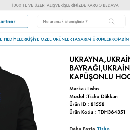
1000 TL VE ÜZERI ALIŞVERIŞLERINIZDE KARGO BEDAVA
Partner
EL HEDIYELER
KIŞIYE ÖZEL ÜRÜNLER
TASARIM ÜRÜNLER
KOMBIN
UKRAYNA,UKRAI
BAYRAĞI,UKRAIN
KAPÜŞONLU HOO
Marka :
Tisho
Model :
Tisho Dükkan
Ürün ID :
81558
Ürün Kodu :
TDH364351
Daha Fazla
Tisho