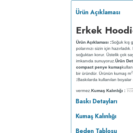
Ürün Açıklaması
Erkek Hoodi
Ürün Açıklaması :
Soğuk kış g
polarınızı sizin için hazırladı
soğuktan korur. Üstelik çok say
imkanıda sunuyoruz.
Ürün Deta
compact penye kumaş
kullan
2
bir üründür. Ürünün kumaş m
:
Baskılarda kullanılan boyalar s
vermez.
Kumaş Kalınlığı :
o
maksimum 30
C sıcaklıkta ve 
Baskı Detayları
makinesinde kurutulmaz.
Orta 
Kumaş Kalınlığı
Beden Tablosu