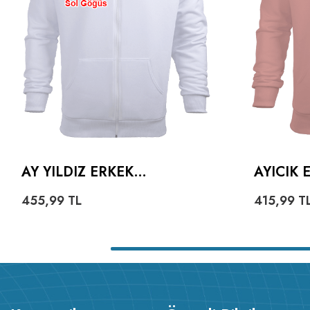
AY YILDIZ ERKEK
AYICIK
KAPŞONLU FERMUARLI
HOODIE
455,99
TL
415,99
T