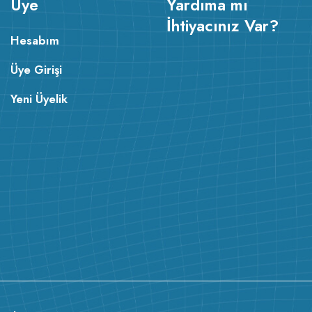
Üye
Yardıma mı
İhtiyacınız Var?
Hesabım
Üye Girişi
Yeni Üyelik