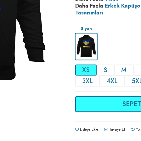
Daha Fazla
Erkek Kapüşo
Tasarımları
Siyah
XS
S
M
3XL
4XL
5X
SEPET
Listeye Ekle
Tavsiye Et
Yor