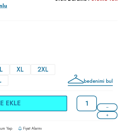
nlu
L
XL
2XL
L
bedenimi bul
E EKLE
um Yap
Fiyat Alarmı