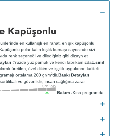
e Kapüşonlu
ünlerinde en kullanışlı en rahat, en şık kapüşonlu
k. Kapüşonlu polar kalın kışlık kumaşı sayesinde sizi
ıda renk seçeneği ve dilediğiniz gibi dizayn et
yları :
Yüzde yüz pamuk ve kendi fabrikamızda
1.sınıf
ılarak üretilen, özel dikim ve işçilik uygulanan kaliteli
2
gramajı ortalama 260 gr/m
dir.
Baskı Detayları
ertifikalı ve güvenlidir; insan sağlığına zarar
Bakım :
Kısa programda
tersten yıkanır.
Kuru temizleme yapılmaz.
Kurutma
ısıda ve tersten ütülenir.