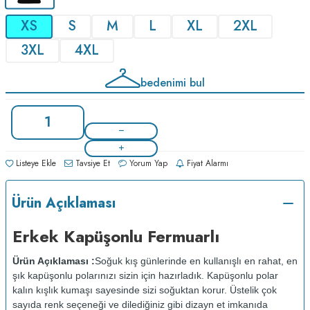
XS
S
M
L
XL
2XL
3XL
4XL
bedenimi bul
Listeye Ekle
Tavsiye Et
Yorum Yap
Fiyat Alarmı
Ürün Açıklaması
Erkek Kapüşonlu Fermuarlı
Ürün Açıklaması :
Soğuk kış günlerinde en kullanışlı en rahat, en
şık kapüşonlu polarınızı sizin için hazırladık. Kapüşonlu polar
kalın kışlık kumaşı sayesinde sizi soğuktan korur. Üstelik çok
sayıda renk seçeneği ve dilediğiniz gibi dizayn et imkanıda