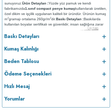
sunuyoruz.
Ürün Detayları :
Yüzde yüz pamuk ve kendi
fabrikamızda
1.sınıf compact penye kumaş
kullanılarak üretilen,
özel dikim ve işçilik uygulanan kaliteli bir üründür. Ürünün kumaş
2
2
m
gramajı ortalama 260gr/m
dir.
Baskı Detayları :
Baskılarda
kullanılan boyalar sertifikalı ve güvenlidir; insan sağlığına zarar
vermez.
Kumaş Kalınlığı :
Baskı Detayları
o
Bakım :
Kısa programda maksimum 30
de ve tersten
yıkanır.
Kuru temizleme yapılmaz.
Kurutma makinesinde
Kumaş Kalınlığı
kurutulmaz.
Orta ısıda ve tersten ütülenir.
Beden Tablosu
Ödeme Seçenekleri
Hızlı Mesaj
Yorumlar