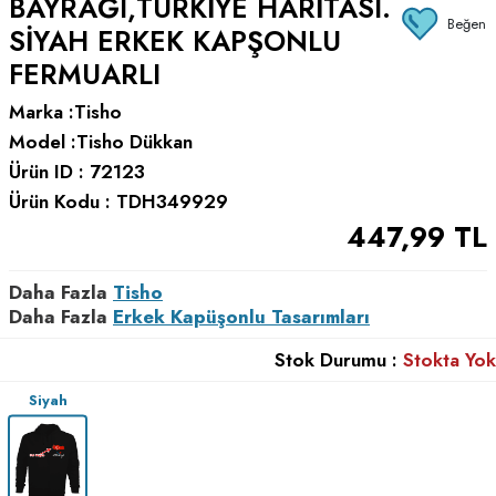
BAYRAĞI,TÜRKIYE HARITASI.
Beğen
SIYAH ERKEK KAPŞONLU
FERMUARLI
Marka :
Tisho
Model :
Tisho Dükkan
Ürün ID :
72123
Ürün Kodu :
TDH349929
447,99
TL
Daha Fazla
Tisho
Daha Fazla
Erkek Kapüşonlu Tasarımları
Stok Durumu :
Stokta Yok
Siyah