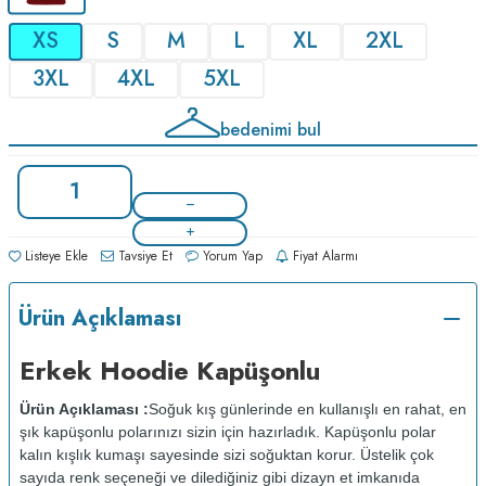
XS
S
M
L
XL
2XL
3XL
4XL
5XL
bedenimi bul
Listeye Ekle
Tavsiye Et
Yorum Yap
Fiyat Alarmı
Ürün Açıklaması
Erkek Hoodie Kapüşonlu
Ürün Açıklaması :
Soğuk kış günlerinde en kullanışlı en rahat, en
şık kapüşonlu polarınızı sizin için hazırladık. Kapüşonlu polar
kalın kışlık kumaşı sayesinde sizi soğuktan korur. Üstelik çok
sayıda renk seçeneği ve dilediğiniz gibi dizayn et imkanıda