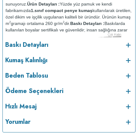
sunuyoruz.
Ürün Detayları :
Yüzde yüz pamuk ve kendi
fabrikamızda
1.sınıf compact penye kumaş
kullanılarak üretilen,
özel dikim ve işçilik uygulanan kaliteli bir üründür. Ürünün kumaş
2
2
m
gramajı ortalama 260 gr/m
dir.
Baskı Detayları :
Baskılarda
kullanılan boyalar sertifikalı ve güvenlidir; insan sağlığına zarar
vermez.
Kumaş Kalınlığı :
Baskı Detayları
o
Bakım :
Kısa programda maksimum 30
C sıcaklıkta ve tersten
yıkanır.
Kuru temizleme yapılmaz.
Kurutma makinesinde
Kumaş Kalınlığı
kurutulmaz.
Orta ısıda ve tersten ütülenir.
Beden Tablosu
Ödeme Seçenekleri
Hızlı Mesaj
Yorumlar