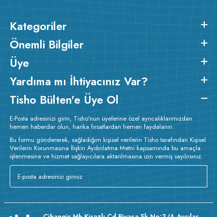
Kategoriler
Önemli Bilgiler
Üye
Yardıma mı İhtiyacınız Var?
Tisho Bülten'e Üye Ol
E-Posta adresinizi girin, Tisho'nun üyelerine özel ayrıcalıklarımızdan
hemen haberdar olun, harika fırsatlardan hemen faydalanın.
Bu formu göndererek, sağladığım kişisel verilerin Tisho tarafından Kişisel
Verilerin Korunmasına İlişkin Aydınlatma Metni kapsamında bu amaçla
işlenmesine ve hizmet sağlayıcılara aktarılmasına izin vermiş sayılırsınız.
Cihangir Mh Kirazlı Cd Piyasa Sk No:3/A Avcılar