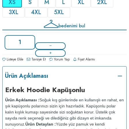
XS
S
M
L
XL
2XL
3XL
4XL
5XL
bedenimi bul
Listeye Ekle
Tavsiye Et
Yorum Yap
Fiyat Alarmı
Ürün Açıklaması
Erkek Hoodie Kapüşonlu
Ürün Açıklaması :
Soğuk kış günlerinde en kullanışlı en rahat, en
şık kapüşonlu polarınızı sizin için hazırladık. Kapüşonlu polar
kalın kışlık kumaşı sayesinde sizi soğuktan korur. Üstelik çok
sayıda renk seçeneği ve dilediğiniz gibi dizayn et imkanıda
sunuyoruz.
Ürün Detayları :
Yüzde yüz pamuk ve kendi