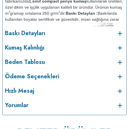
fabrikamızda
1.sınıf compact penye kumaş
kullanılarak üretilen,
özel dikim ve işçilik uygulanan kaliteli bir üründür. Ürünün kumaş
2
2
m
gramajı ortalama 260 gr/m
dir.
Baskı Detayları :
Baskılarda
kullanılan boyalar sertifikalı ve güvenlidir; insan sağlığına zarar
vermez.
Kumaş Kalınlığı :
Baskı Detayları
o
Bakım :
Kısa programda maksimum 30
C sıcaklıkta ve tersten
yıkanır.
Kuru temizleme yapılmaz.
Kurutma makinesinde
Kumaş Kalınlığı
kurutulmaz.
Orta ısıda ve tersten ütülenir.
Beden Tablosu
Ödeme Seçenekleri
Hızlı Mesaj
Yorumlar