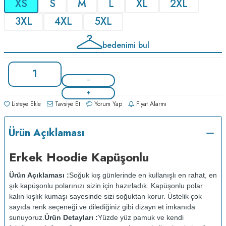
XS
S
M
L
XL
2XL
3XL
4XL
5XL
bedenimi bul
Listeye Ekle
Tavsiye Et
Yorum Yap
Fiyat Alarmı
Ürün Açıklaması
Erkek Hoodie Kapüşonlu
Ürün Açıklaması :
Soğuk kış günlerinde en kullanışlı en rahat, en
şık kapüşonlu polarınızı sizin için hazırladık. Kapüşonlu polar
kalın kışlık kumaşı sayesinde sizi soğuktan korur. Üstelik çok
sayıda renk seçeneği ve dilediğiniz gibi dizayn et imkanıda
sunuyoruz.
Ürün Detayları :
Yüzde yüz pamuk ve kendi