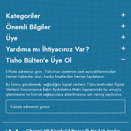
Kategoriler
Önemli Bilgiler
Üye
Yardıma mı İhtiyacınız Var?
Tisho Bülten'e Üye Ol
E-Posta adresinizi girin, Tisho'nun üyelerine özel ayrıcalıklarımızdan
hemen haberdar olun, harika fırsatlardan hemen faydalanın.
Bu formu göndererek, sağladığım kişisel verilerin Tisho tarafından Kişisel
Verilerin Korunmasına İlişkin Aydınlatma Metni kapsamında bu amaçla
işlenmesine ve hizmet sağlayıcılara aktarılmasına izin vermiş sayılırsınız.
Cihangir Mh Kirazlı Cd Piyasa Sk No:3/A Avcılar