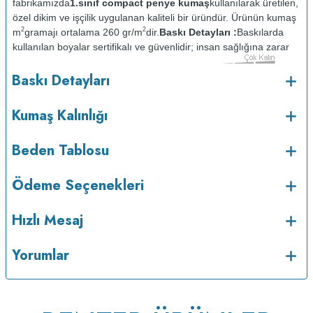
fabrikamızda
1.sınıf compact penye kumaş
kullanılarak üretilen,
özel dikim ve işçilik uygulanan kaliteli bir üründür. Ürünün kumaş
2
2
m
gramajı ortalama 260 gr/m
dir.
Baskı Detayları :
Baskılarda
kullanılan boyalar sertifikalı ve güvenlidir; insan sağlığına zarar
vermez.
Kumaş Kalınlığı :
Baskı Detayları
o
Bakım :
Kısa programda maksimum 30
C sıcaklıkta ve tersten
yıkanır.
Kuru temizleme yapılmaz.
Kurutma makinesinde
Kumaş Kalınlığı
kurutulmaz.
Orta ısıda ve tersten ütülenir.
Beden Tablosu
Ödeme Seçenekleri
Hızlı Mesaj
Yorumlar