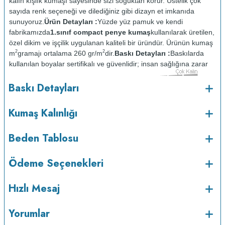
kalın kışlık kumaşı sayesinde sizi soğuktan korur. Üstelik çok
sayıda renk seçeneği ve dilediğiniz gibi dizayn et imkanıda
sunuyoruz.
Ürün Detayları :
Yüzde yüz pamuk ve kendi
fabrikamızda
1.sınıf compact penye kumaş
kullanılarak üretilen,
özel dikim ve işçilik uygulanan kaliteli bir üründür. Ürünün kumaş
2
2
m
gramajı ortalama 260 gr/m
dir.
Baskı Detayları :
Baskılarda
kullanılan boyalar sertifikalı ve güvenlidir; insan sağlığına zarar
vermez.
Kumaş Kalınlığı :
Baskı Detayları
o
Bakım :
Kısa programda maksimum 30
C sıcaklıkta ve tersten
yıkanır.
Kuru temizleme yapılmaz.
Kurutma makinesinde
Kumaş Kalınlığı
kurutulmaz.
Orta ısıda ve tersten ütülenir.
Beden Tablosu
Ödeme Seçenekleri
Hızlı Mesaj
Yorumlar