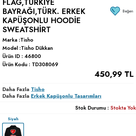
FLAG,TÜRKIYE
BAYRAĞI,TÜRK. ERKEK
Beğen
KAPÜŞONLU HOODIE
SWEATSHIRT
Marka :
Tisho
Model :
Tisho Dükkan
Ürün ID :
46800
Ürün Kodu :
TD308069
450,99
TL
Daha Fazla
Tisho
Daha Fazla
Erkek Kapüşonlu Tasarımları
Stok Durumu :
Stokta Yok
Siyah