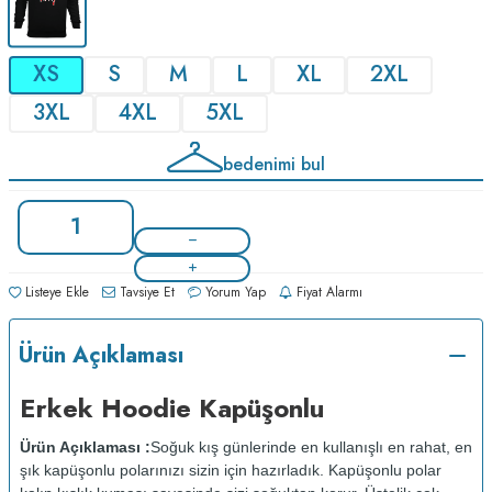
XS
S
M
L
XL
2XL
3XL
4XL
5XL
bedenimi bul
Listeye Ekle
Tavsiye Et
Yorum Yap
Fiyat Alarmı
Ürün Açıklaması
Erkek Hoodie Kapüşonlu
Ürün Açıklaması :
Soğuk kış günlerinde en kullanışlı en rahat, en
şık kapüşonlu polarınızı sizin için hazırladık. Kapüşonlu polar