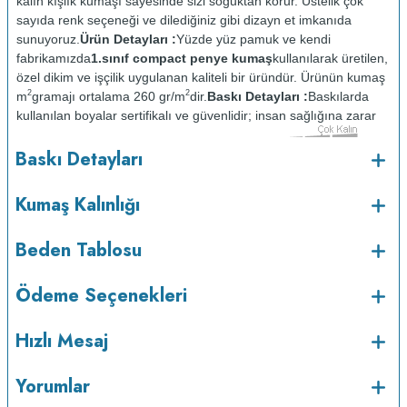
kalın kışlık kumaşı sayesinde sizi soğuktan korur. Üstelik çok
sayıda renk seçeneği ve dilediğiniz gibi dizayn et imkanıda
sunuyoruz.
Ürün Detayları :
Yüzde yüz pamuk ve kendi
fabrikamızda
1.sınıf compact penye kumaş
kullanılarak üretilen,
özel dikim ve işçilik uygulanan kaliteli bir üründür. Ürünün kumaş
2
2
m
gramajı ortalama 260 gr/m
dir.
Baskı Detayları :
Baskılarda
kullanılan boyalar sertifikalı ve güvenlidir; insan sağlığına zarar
vermez.
Kumaş Kalınlığı :
Baskı Detayları
o
Bakım :
Kısa programda maksimum 30
C sıcaklıkta ve tersten
yıkanır.
Kuru temizleme yapılmaz.
Kurutma makinesinde
Kumaş Kalınlığı
kurutulmaz.
Orta ısıda ve tersten ütülenir.
Beden Tablosu
Ödeme Seçenekleri
Hızlı Mesaj
Yorumlar