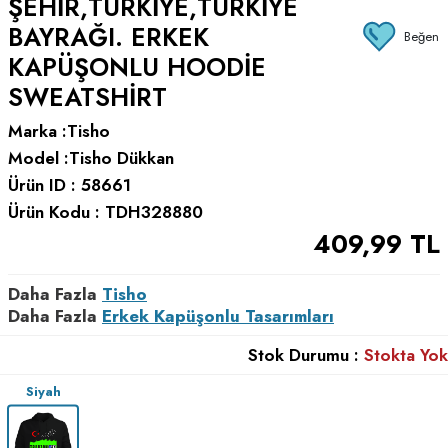
ŞEHIR,TÜRKIYE,TÜRKIYE
BAYRAĞI. ERKEK
Beğen
KAPÜŞONLU HOODIE
SWEATSHIRT
Marka :
Tisho
Model :
Tisho Dükkan
Ürün ID :
58661
Ürün Kodu :
TDH328880
409,99
TL
Daha Fazla
Tisho
Daha Fazla
Erkek Kapüşonlu Tasarımları
Stok Durumu :
Stokta Yok
Siyah