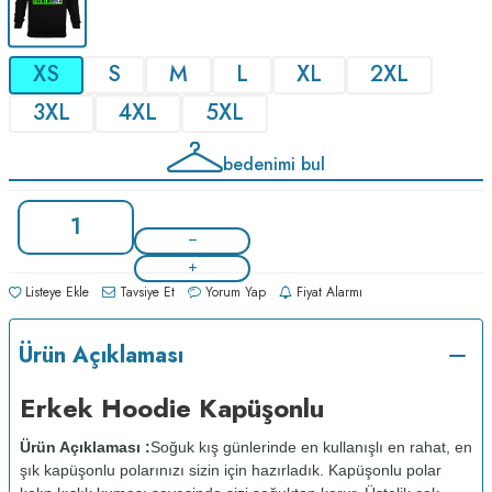
XS
S
M
L
XL
2XL
3XL
4XL
5XL
bedenimi bul
Listeye Ekle
Tavsiye Et
Yorum Yap
Fiyat Alarmı
Ürün Açıklaması
Erkek Hoodie Kapüşonlu
Ürün Açıklaması :
Soğuk kış günlerinde en kullanışlı en rahat, en
şık kapüşonlu polarınızı sizin için hazırladık. Kapüşonlu polar