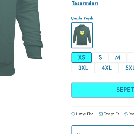
Tasarımları
Çağla Yeşili
XS
S
M
3XL
4XL
5X
SEPET
Listeye Ekle
Tavsiye Et
Yor