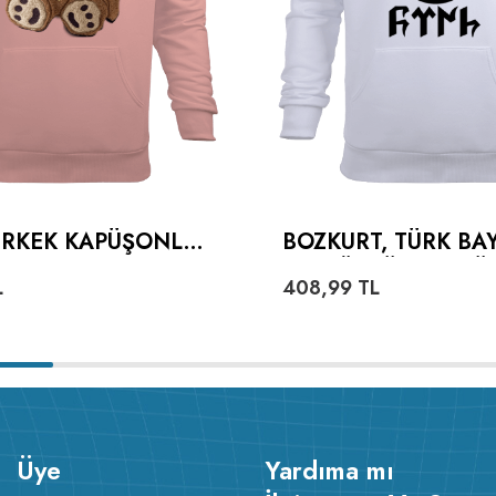
 ERKEK KAPÜŞONLU
BOZKURT, TÜRK BA
 SWEATSHIRT
VE GÖKTÜRKÇE TÜ
L
408,99
TL
YAZILI ERKEK KAP
HOODIE SWEATSHI
Üye
Yardıma mı