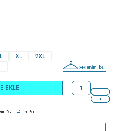
L
XL
2XL
L
bedenimi bul
E EKLE
um Yap
Fiyat Alarmı