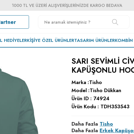
1000 TL VE ÜZERI ALIŞVERIŞLERINIZDE KARGO BEDAVA
Partner
EL HEDIYELER
KIŞIYE ÖZEL ÜRÜNLER
TASARIM ÜRÜNLER
KOMBIN
SARI SEVIMLI CI
KAPÜŞONLU HOO
Marka :
Tisho
Model :
Tisho Dükkan
Ürün ID :
74924
Ürün Kodu :
TDH353543
Daha Fazla
Tisho
Daha Fazla
Erkek Kapüşo