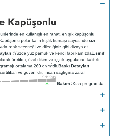
e Kapüşonlu
ünlerinde en kullanışlı en rahat, en şık kapüşonlu
k. Kapüşonlu polar kalın kışlık kumaşı sayesinde sizi
ıda renk seçeneği ve dilediğiniz gibi dizayn et
yları :
Yüzde yüz pamuk ve kendi fabrikamızda
1.sınıf
ılarak üretilen, özel dikim ve işçilik uygulanan kaliteli
2
gramajı ortalama 260 gr/m
dir.
Baskı Detayları
ertifikalı ve güvenlidir; insan sağlığına zarar
Bakım :
Kısa programda
tersten yıkanır.
Kuru temizleme yapılmaz.
Kurutma
ısıda ve tersten ütülenir.