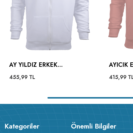
AY YILDIZ ERKEK
AYICIK
KAPŞONLU FERMUARLI
HOODIE
455,99
TL
415,99
T
Kategoriler
Önemli Bilgiler