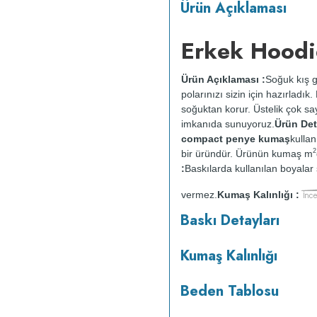
Ürün Açıklaması
Erkek Hoodi
Ürün Açıklaması :
Soğuk kış g
polarınızı sizin için hazırladı
soğuktan korur. Üstelik çok say
imkanıda sunuyoruz.
Ürün Deta
compact penye kumaş
kullan
2
bir üründür. Ürünün kumaş m
:
Baskılarda kullanılan boyalar s
vermez.
Kumaş Kalınlığı :
o
maksimum 30
C sıcaklıkta ve 
Baskı Detayları
makinesinde kurutulmaz.
Orta 
Kumaş Kalınlığı
Beden Tablosu