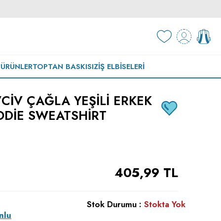
 ÜRÜNLER
TOPTAN BASKISIZ
İŞ ELBISELERI
VCIV ÇAĞLA YEŞILI ERKEK
DIE SWEATSHIRT
405,99
TL
Stok Durumu :
Stokta Yok
nlu