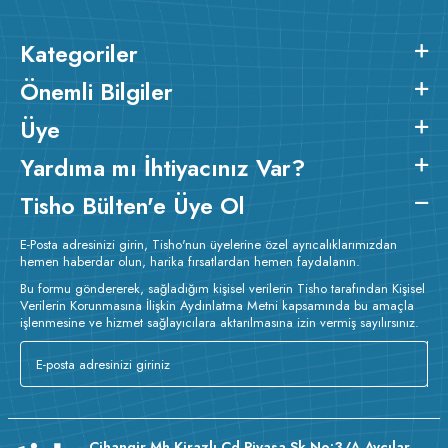
Kategoriler
Önemli Bilgiler
Üye
Yardıma mı İhtiyacınız Var?
Tisho Bülten'e Üye Ol
E-Posta adresinizi girin, Tisho'nun üyelerine özel ayrıcalıklarımızdan
hemen haberdar olun, harika fırsatlardan hemen faydalanın.
Bu formu göndererek, sağladığım kişisel verilerin Tisho tarafından Kişisel
Verilerin Korunmasına İlişkin Aydınlatma Metni kapsamında bu amaçla
işlenmesine ve hizmet sağlayıcılara aktarılmasına izin vermiş sayılırsınız.
Cihangir Mh Kirazlı Cd Piyasa Sk No:3/A Avcılar