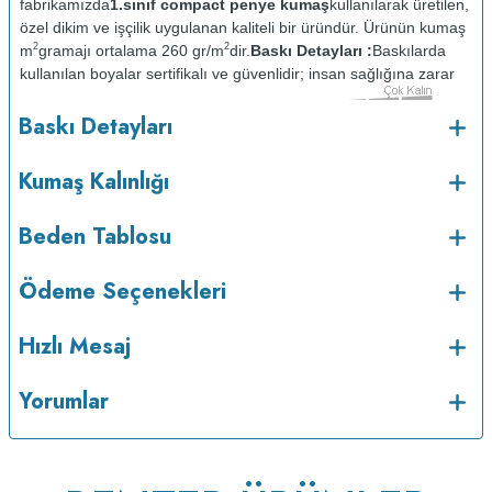
fabrikamızda
1.sınıf compact penye kumaş
kullanılarak üretilen,
özel dikim ve işçilik uygulanan kaliteli bir üründür. Ürünün kumaş
2
2
m
gramajı ortalama 260 gr/m
dir.
Baskı Detayları :
Baskılarda
kullanılan boyalar sertifikalı ve güvenlidir; insan sağlığına zarar
vermez.
Kumaş Kalınlığı :
Baskı Detayları
o
Bakım :
Kısa programda maksimum 30
C sıcaklıkta ve tersten
yıkanır.
Kuru temizleme yapılmaz.
Kurutma makinesinde
Kumaş Kalınlığı
kurutulmaz.
Orta ısıda ve tersten ütülenir.
Beden Tablosu
Ödeme Seçenekleri
Hızlı Mesaj
Yorumlar