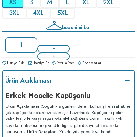
XS
S
M
L
XL
2XL
3XL
4XL
5XL
bedenimi bul
Listeye Ekle
Tavsiye Et
Yorum Yap
Fiyat Alarmı
Ürün Açıklaması
Erkek Hoodie Kapüşonlu
Ürün Açıklaması :
Soğuk kış günlerinde en kullanışlı en rahat, en
şık kapüşonlu polarınızı sizin için hazırladık. Kapüşonlu polar
kalın kışlık kumaşı sayesinde sizi soğuktan korur. Üstelik çok
sayıda renk seçeneği ve dilediğiniz gibi dizayn et imkanıda
sunuyoruz.
Ürün Detayları :
Yüzde yüz pamuk ve kendi