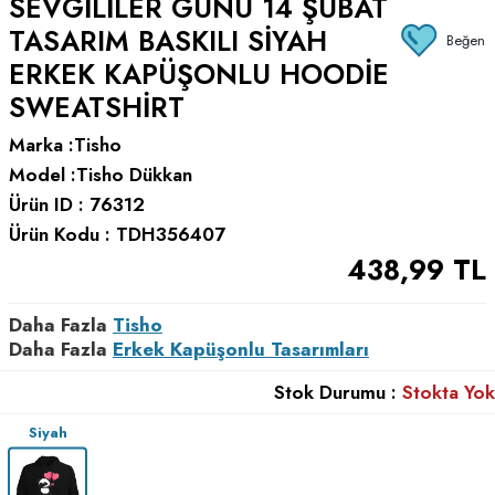
SEVGILILER GÜNÜ 14 ŞUBAT
TASARIM BASKILI SIYAH
Beğen
ERKEK KAPÜŞONLU HOODIE
SWEATSHIRT
Marka :
Tisho
Model :
Tisho Dükkan
Ürün ID :
76312
Ürün Kodu :
TDH356407
438,99
TL
Daha Fazla
Tisho
Daha Fazla
Erkek Kapüşonlu Tasarımları
Stok Durumu :
Stokta Yok
Siyah