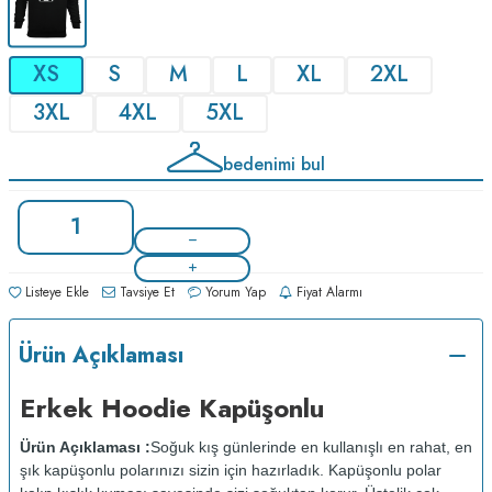
XS
S
M
L
XL
2XL
3XL
4XL
5XL
bedenimi bul
Listeye Ekle
Tavsiye Et
Yorum Yap
Fiyat Alarmı
Ürün Açıklaması
Erkek Hoodie Kapüşonlu
Ürün Açıklaması :
Soğuk kış günlerinde en kullanışlı en rahat, en
şık kapüşonlu polarınızı sizin için hazırladık. Kapüşonlu polar