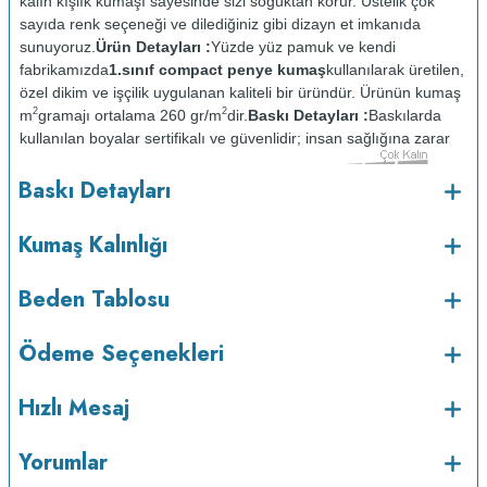
kalın kışlık kumaşı sayesinde sizi soğuktan korur. Üstelik çok
sayıda renk seçeneği ve dilediğiniz gibi dizayn et imkanıda
sunuyoruz.
Ürün Detayları :
Yüzde yüz pamuk ve kendi
fabrikamızda
1.sınıf compact penye kumaş
kullanılarak üretilen,
özel dikim ve işçilik uygulanan kaliteli bir üründür. Ürünün kumaş
2
2
m
gramajı ortalama 260 gr/m
dir.
Baskı Detayları :
Baskılarda
kullanılan boyalar sertifikalı ve güvenlidir; insan sağlığına zarar
vermez.
Kumaş Kalınlığı :
Baskı Detayları
o
Bakım :
Kısa programda maksimum 30
C sıcaklıkta ve tersten
yıkanır.
Kuru temizleme yapılmaz.
Kurutma makinesinde
Kumaş Kalınlığı
kurutulmaz.
Orta ısıda ve tersten ütülenir.
Beden Tablosu
Ödeme Seçenekleri
Hızlı Mesaj
Yorumlar