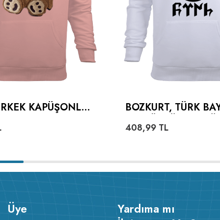
 ERKEK KAPÜŞONLU
BOZKURT, TÜRK BA
 SWEATSHIRT
VE GÖKTÜRKÇE TÜ
L
408,99
TL
YAZILI ERKEK KAP
HOODIE SWEATSHI
Üye
Yardıma mı