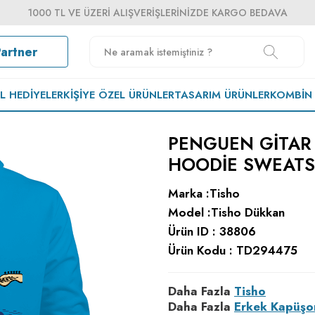
1000 TL VE ÜZERI ALIŞVERIŞLERINIZDE KARGO BEDAVA
Partner
EL HEDIYELER
KIŞIYE ÖZEL ÜRÜNLER
TASARIM ÜRÜNLER
KOMBIN
PENGUEN GITAR
HOODIE SWEATS
Marka :
Tisho
Model :
Tisho Dükkan
Ürün ID :
38806
Ürün Kodu :
TD294475
Daha Fazla
Tisho
Daha Fazla
Erkek Kapüşo