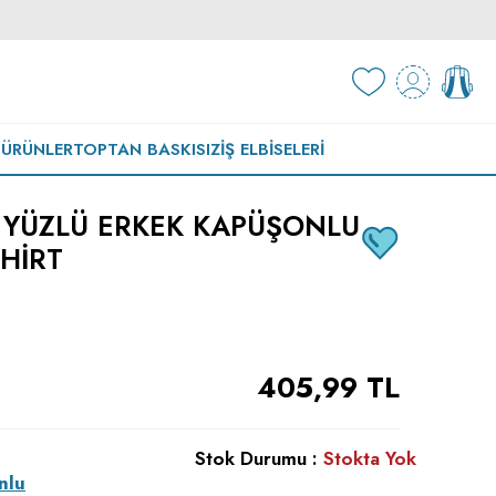
 ÜRÜNLER
TOPTAN BASKISIZ
İŞ ELBISELERI
 YÜZLÜ ERKEK KAPÜŞONLU
HIRT
405,99
TL
Stok Durumu :
Stokta Yok
nlu