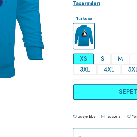
Tasarımları
Turkuaz
XS
S
M
3XL
4XL
5X
SEPET
Listeye Ekle
Tavsiye Et
Yor