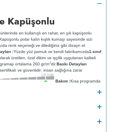
e Kapüşonlu
ünlerinde en kullanışlı en rahat, en şık kapüşonlu
k. Kapüşonlu polar kalın kışlık kumaşı sayesinde sizi
ıda renk seçeneği ve dilediğiniz gibi dizayn et
yları :
Yüzde yüz pamuk ve kendi fabrikamızda
1.sınıf
ılarak üretilen, özel dikim ve işçilik uygulanan kaliteli
2
gramajı ortalama 260 gr/m
dir.
Baskı Detayları
ertifikalı ve güvenlidir; insan sağlığına zarar
Bakım :
Kısa programda
tersten yıkanır.
Kuru temizleme yapılmaz.
Kurutma
ısıda ve tersten ütülenir.