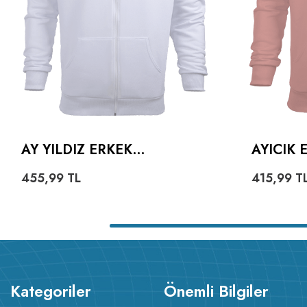
AY YILDIZ ERKEK
AYICIK
KAPŞONLU FERMUARLI
HOODIE
455,99
TL
415,99
T
Kategoriler
Önemli Bilgiler