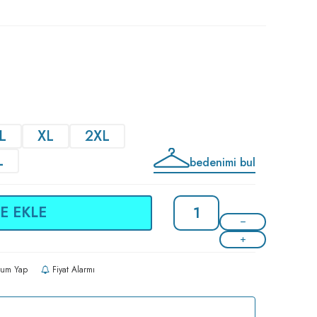
L
XL
2XL
L
bedenimi bul
E EKLE
um Yap
Fiyat Alarmı