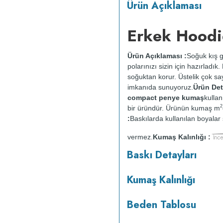
Ürün Açıklaması
Erkek Hoodi
Ürün Açıklaması :
Soğuk kış g
polarınızı sizin için hazırladı
soğuktan korur. Üstelik çok say
imkanıda sunuyoruz.
Ürün Deta
compact penye kumaş
kullan
2
bir üründür. Ürünün kumaş m
:
Baskılarda kullanılan boyalar s
vermez.
Kumaş Kalınlığı :
o
maksimum 30
C sıcaklıkta ve 
Baskı Detayları
makinesinde kurutulmaz.
Orta 
Kumaş Kalınlığı
Beden Tablosu