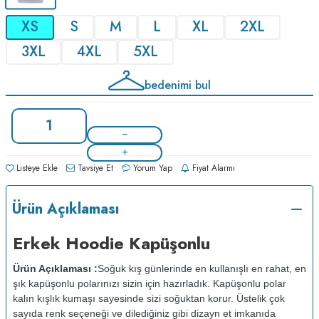
XS
S
M
L
XL
2XL
3XL
4XL
5XL
bedenimi bul
Listeye Ekle
Tavsiye Et
Yorum Yap
Fiyat Alarmı
Ürün Açıklaması
Erkek Hoodie Kapüşonlu
Ürün Açıklaması :
Soğuk kış günlerinde en kullanışlı en rahat, en
şık kapüşonlu polarınızı sizin için hazırladık. Kapüşonlu polar
kalın kışlık kumaşı sayesinde sizi soğuktan korur. Üstelik çok
sayıda renk seçeneği ve dilediğiniz gibi dizayn et imkanıda