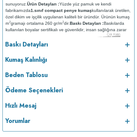
sunuyoruz.
Ürün Detayları :
Yüzde yüz pamuk ve kendi
fabrikamızda
1.sınıf compact penye kumaş
kullanılarak üretilen,
özel dikim ve işçilik uygulanan kaliteli bir üründür. Ürünün kumaş
2
2
m
gramajı ortalama 260 gr/m
dir.
Baskı Detayları :
Baskılarda
kullanılan boyalar sertifikalı ve güvenlidir; insan sağlığına zarar
vermez.
Kumaş Kalınlığı :
Baskı Detayları
o
Bakım :
Kısa programda maksimum 30
C sıcaklıkta ve tersten
yıkanır.
Kuru temizleme yapılmaz.
Kurutma makinesinde
Kumaş Kalınlığı
kurutulmaz.
Orta ısıda ve tersten ütülenir.
Beden Tablosu
Ödeme Seçenekleri
Hızlı Mesaj
Yorumlar