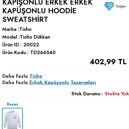
KAPIŞONLU ERKEK ERKEK
Beğen
KAPÜŞONLU HOODIE
SWEATSHIRT
Marka :
Tisho
Model :
Tisho Dükkan
Ürün ID :
20022
Ürün Kodu :
TD266540
402,99
TL
Daha Fazla
Tisho
Daha Fazla
Erkek Kapüşonlu Tasarımları
Stok Durumu :
Stokta Yok
Beyaz