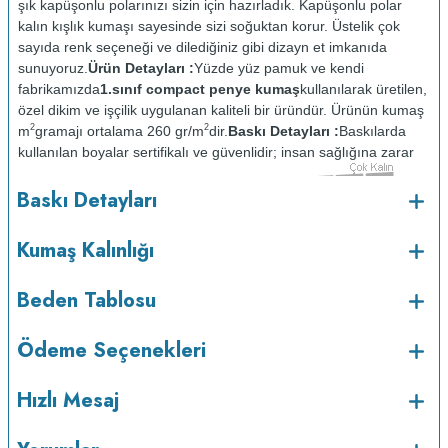
şık kapüşonlu polarınızı sizin için hazırladık. Kapüşonlu polar
kalın kışlık kumaşı sayesinde sizi soğuktan korur. Üstelik çok
sayıda renk seçeneği ve dilediğiniz gibi dizayn et imkanıda
sunuyoruz.
Ürün Detayları :
Yüzde yüz pamuk ve kendi
fabrikamızda
1.sınıf compact penye kumaş
kullanılarak üretilen,
özel dikim ve işçilik uygulanan kaliteli bir üründür. Ürünün kumaş
2
2
m
gramajı ortalama 260 gr/m
dir.
Baskı Detayları :
Baskılarda
kullanılan boyalar sertifikalı ve güvenlidir; insan sağlığına zarar
vermez.
Kumaş Kalınlığı :
Baskı Detayları
o
Bakım :
Kısa programda maksimum 30
C sıcaklıkta ve tersten
yıkanır.
Kuru temizleme yapılmaz.
Kurutma makinesinde
Kumaş Kalınlığı
kurutulmaz.
Orta ısıda ve tersten ütülenir.
Beden Tablosu
Ödeme Seçenekleri
Hızlı Mesaj