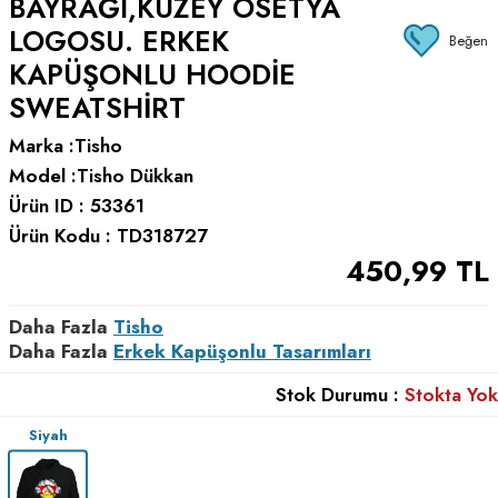
BAYRAĞI,KUZEY OSETYA
LOGOSU. ERKEK
Beğen
KAPÜŞONLU HOODIE
SWEATSHIRT
Marka :
Tisho
Model :
Tisho Dükkan
Ürün ID :
53361
Ürün Kodu :
TD318727
450,99
TL
Daha Fazla
Tisho
Daha Fazla
Erkek Kapüşonlu Tasarımları
Stok Durumu :
Stokta Yok
Siyah