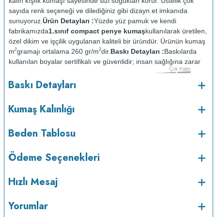
kalın kışlık kumaşı sayesinde sizi soğuktan korur. Üstelik çok
sayıda renk seçeneği ve dilediğiniz gibi dizayn et imkanıda
sunuyoruz.
Ürün Detayları :
Yüzde yüz pamuk ve kendi
fabrikamızda
1.sınıf compact penye kumaş
kullanılarak üretilen,
özel dikim ve işçilik uygulanan kaliteli bir üründür. Ürünün kumaş
2
2
m
gramajı ortalama 260 gr/m
dir.
Baskı Detayları :
Baskılarda
kullanılan boyalar sertifikalı ve güvenlidir; insan sağlığına zarar
vermez.
Kumaş Kalınlığı :
Baskı Detayları
o
Bakım :
Kısa programda maksimum 30
C sıcaklıkta ve tersten
yıkanır.
Kuru temizleme yapılmaz.
Kurutma makinesinde
Kumaş Kalınlığı
kurutulmaz.
Orta ısıda ve tersten ütülenir.
Beden Tablosu
Ödeme Seçenekleri
Hızlı Mesaj
Yorumlar