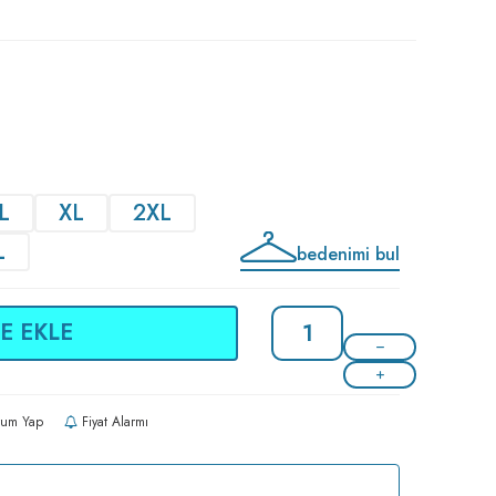
L
XL
2XL
L
bedenimi bul
E EKLE
um Yap
Fiyat Alarmı