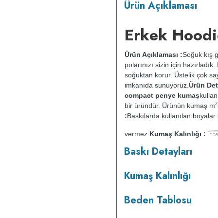
Ürün Açıklaması
Erkek Hoodi
Ürün Açıklaması :
Soğuk kış g
polarınızı sizin için hazırladı
soğuktan korur. Üstelik çok say
imkanıda sunuyoruz.
Ürün Deta
compact penye kumaş
kullan
2
bir üründür. Ürünün kumaş m
:
Baskılarda kullanılan boyalar s
vermez.
Kumaş Kalınlığı :
o
maksimum 30
C sıcaklıkta ve 
Baskı Detayları
makinesinde kurutulmaz.
Orta 
Kumaş Kalınlığı
Beden Tablosu