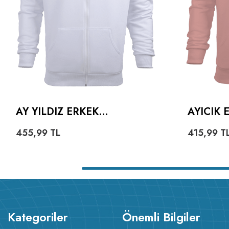
AY YILDIZ ERKEK
AYICIK
KAPŞONLU FERMUARLI
HOODIE
455,99
TL
415,99
T
Kategoriler
Önemli Bilgiler