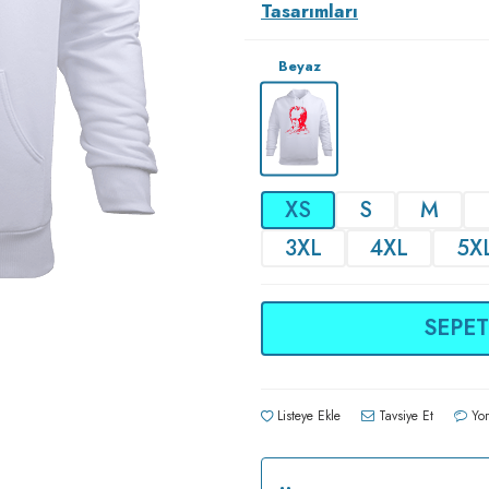
Tasarımları
Beyaz
XS
S
M
3XL
4XL
5X
SEPET
Listeye Ekle
Tavsiye Et
Yor