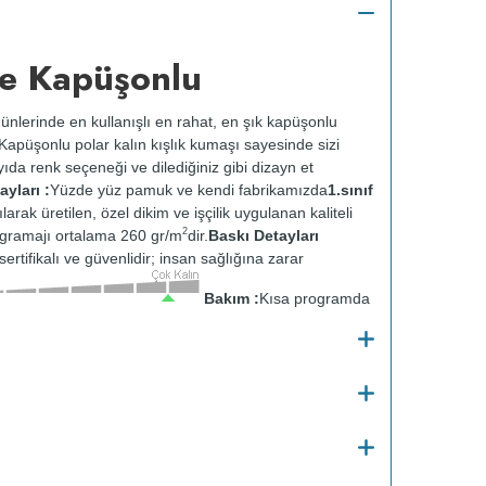
e Kapüşonlu
ünlerinde en kullanışlı en rahat, en şık kapüşonlu
k. Kapüşonlu polar kalın kışlık kumaşı sayesinde sizi
ıda renk seçeneği ve dilediğiniz gibi dizayn et
yları :
Yüzde yüz pamuk ve kendi fabrikamızda
1.sınıf
ılarak üretilen, özel dikim ve işçilik uygulanan kaliteli
2
gramajı ortalama 260 gr/m
dir.
Baskı Detayları
ertifikalı ve güvenlidir; insan sağlığına zarar
Bakım :
Kısa programda
tersten yıkanır.
Kuru temizleme yapılmaz.
Kurutma
ısıda ve tersten ütülenir.