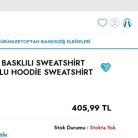
 ÜRÜNLER
TOPTAN BASKISIZ
İŞ ELBISELERI
BASKLILI SWEATSHIRT
LU HOODIE SWEATSHIRT
405,99
TL
Stok Durumu :
Stokta Yok
nlu