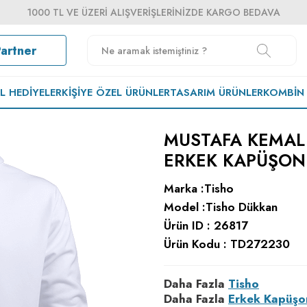
1000 TL VE ÜZERI ALIŞVERIŞLERINIZDE KARGO BEDAVA
Partner
EL HEDIYELER
KIŞIYE ÖZEL ÜRÜNLER
TASARIM ÜRÜNLER
KOMBIN
MUSTAFA KEMAL 
ERKEK KAPÜŞON
Marka :
Tisho
Model :
Tisho Dükkan
Ürün ID :
26817
Ürün Kodu :
TD272230
Daha Fazla
Tisho
Daha Fazla
Erkek Kapüşo