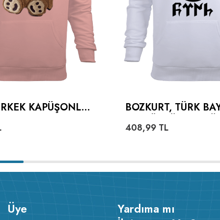
 ERKEK KAPÜŞONLU
BOZKURT, TÜRK BA
 SWEATSHIRT
VE GÖKTÜRKÇE TÜ
L
408,99
TL
YAZILI ERKEK KAP
HOODIE SWEATSHI
Üye
Yardıma mı