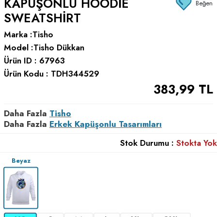
KAPÜŞONLU HOODIE
Beğen
SWEATSHIRT
Marka :
Tisho
Model :
Tisho Dükkan
Ürün ID :
67963
Ürün Kodu :
TDH344529
383,99
TL
Daha Fazla
Tisho
Daha Fazla
Erkek Kapüşonlu Tasarımları
Stok Durumu :
Stokta Yok
Beyaz