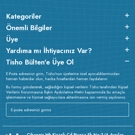
Kategoriler
Önemli Bilgiler
Üye
Yardıma mı İhtiyacınız Var?
Tisho Bülten'e Üye Ol
E-Posta adresinizi girin, Tisho'nun üyelerine özel ayrıcalıklarımızdan
hemen haberdar olun, harika fırsatlardan hemen faydalanın.
Bu formu göndererek, sağladığım kişisel verilerin Tisho tarafından Kişisel
Verilerin Korunmasına İlişkin Aydınlatma Metni kapsamında bu amaçla
işlenmesine ve hizmet sağlayıcılara aktarılmasına izin vermiş sayılırsınız.
Cihangir Mh Kirazlı Cd Piyasa Sk No:3/A Avcılar