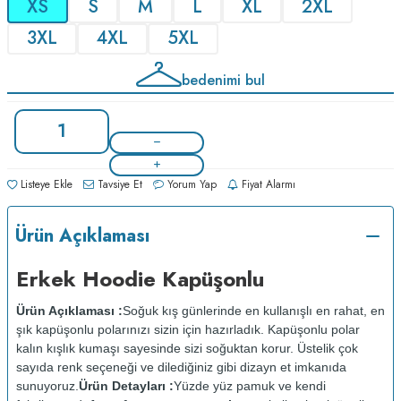
XS
S
M
L
XL
2XL
3XL
4XL
5XL
bedenimi bul
Listeye Ekle
Tavsiye Et
Yorum Yap
Fiyat Alarmı
Ürün Açıklaması
Erkek Hoodie Kapüşonlu
Ürün Açıklaması :
Soğuk kış günlerinde en kullanışlı en rahat, en
şık kapüşonlu polarınızı sizin için hazırladık. Kapüşonlu polar
kalın kışlık kumaşı sayesinde sizi soğuktan korur. Üstelik çok
sayıda renk seçeneği ve dilediğiniz gibi dizayn et imkanıda
sunuyoruz.
Ürün Detayları :
Yüzde yüz pamuk ve kendi