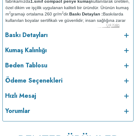
fabrikamızda
1.sınıf compact penye kumaş
kullanılarak üretilen,
özel dikim ve işçilik uygulanan kaliteli bir üründür. Ürünün kumaş
2
2
m
gramajı ortalama 260 gr/m
dir.
Baskı Detayları :
Baskılarda
kullanılan boyalar sertifikalı ve güvenlidir; insan sağlığına zarar
vermez.
Kumaş Kalınlığı :
Baskı Detayları
o
Bakım :
Kısa programda maksimum 30
C sıcaklıkta ve tersten
yıkanır.
Kuru temizleme yapılmaz.
Kurutma makinesinde
Kumaş Kalınlığı
kurutulmaz.
Orta ısıda ve tersten ütülenir.
Beden Tablosu
Ödeme Seçenekleri
Hızlı Mesaj
Yorumlar