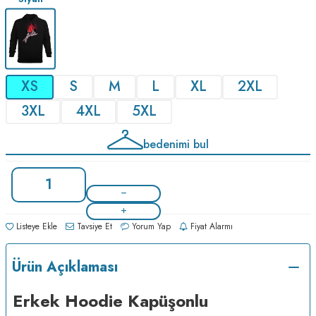
XS
S
M
L
XL
2XL
3XL
4XL
5XL
bedenimi bul
Listeye Ekle
Tavsiye Et
Yorum Yap
Fiyat Alarmı
Ürün Açıklaması
Erkek Hoodie Kapüşonlu