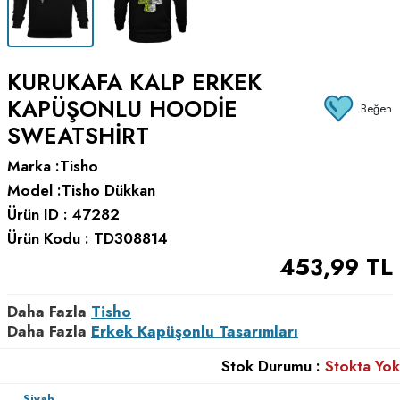
KURUKAFA KALP ERKEK
KAPÜŞONLU HOODIE
Beğen
SWEATSHIRT
Marka :
Tisho
Model :
Tisho Dükkan
Ürün ID :
47282
Ürün Kodu :
TD308814
453,99
TL
Daha Fazla
Tisho
Daha Fazla
Erkek Kapüşonlu Tasarımları
Stok Durumu :
Stokta Yok
Siyah