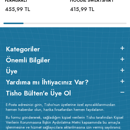
FERMUARLI
HOODIE SWEATSHIRT
455,99
TL
415,99
TL
Kategoriler
Önemli Bilgiler
Üye
Yardıma mı İhtiyacınız Var?
Tisho Bülten'e Üye Ol
E-Posta adresinizi girin, Tisho'nun üyelerine özel ayrıcalıklarımızdan
hemen haberdar olun, harika fırsatlardan hemen faydalanın.
Bu formu göndererek, sağladığım kişisel verilerin Tisho tarafından Kişisel
Verilerin Korunmasına İlişkin Aydınlatma Metni kapsamında bu amaçla
işlenmesine ve hizmet sağlayıcılara aktarılmasına izin vermiş sayılırsınız.