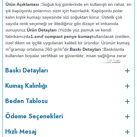
Ürün Açıklaması :
Soğuk kış günlerinde en kullanışlı en rahat, en
şık kapüşonlu polarınızı sizin için hazırladık. Kapüşonlu polar
kalın kışlık kumaşı sayesinde sizi soğuktan korur. Üstelik çok
sayıda renk seçeneği ve dilediğiniz gibi dizayn et imkanıda
sunuyoruz.
Ürün Detayları :
Yüzde yüz pamuk ve kendi
fabrikamızda
1.sınıf compact penye kumaş
kullanılarak üretilen,
özel dikim ve işçilik uygulanan kaliteli bir üründür. Ürünün kumaş
2
2
m
gramajı ortalama 260 gr/m
dir.
Baskı Detayları :
Baskılarda
kullanılan boyalar sertifikalı ve güvenlidir; insan sağlığına zarar
vermez.
Kumaş Kalınlığı :
Baskı Detayları
o
Bakım :
Kısa programda maksimum 30
C sıcaklıkta ve tersten
yıkanır.
Kuru temizleme yapılmaz.
Kurutma makinesinde
Kumaş Kalınlığı
kurutulmaz.
Orta ısıda ve tersten ütülenir.
Beden Tablosu
Ödeme Seçenekleri
Hızlı Mesaj