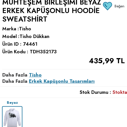
MUHTEŞEM BIRLEŞIMI BEYAZ
Beğen
ERKEK KAPÜŞONLU HOODIE
SWEATSHIRT
Marka :
Tisho
Model :
Tisho Dükkan
Ürün ID :
74461
Ürün Kodu :
TDH352173
435,99
TL
Daha Fazla
Tisho
Daha Fazla
Erkek Kapüşonlu Tasarımları
Stok Durumu :
Stokta
Beyaz