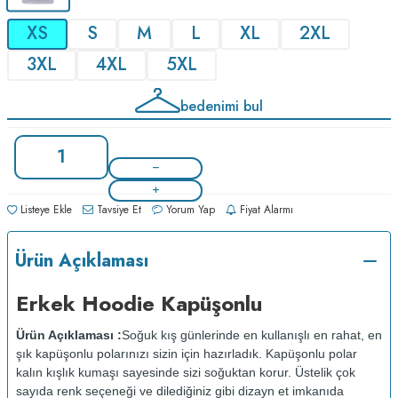
XS
S
M
L
XL
2XL
3XL
4XL
5XL
bedenimi bul
Listeye Ekle
Tavsiye Et
Yorum Yap
Fiyat Alarmı
Ürün Açıklaması
Erkek Hoodie Kapüşonlu
Ürün Açıklaması :
Soğuk kış günlerinde en kullanışlı en rahat, en
şık kapüşonlu polarınızı sizin için hazırladık. Kapüşonlu polar
kalın kışlık kumaşı sayesinde sizi soğuktan korur. Üstelik çok
sayıda renk seçeneği ve dilediğiniz gibi dizayn et imkanıda