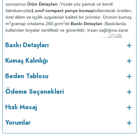
sunuyoruz.
Ürün Detayları :
Yüzde yüz pamuk ve kendi
fabrikamızda
1.sınıf compact penye kumaş
kullanılarak üretilen,
özel dikim ve işçilik uygulanan kaliteli bir üründür. Ürünün kumaş
2
2
m
gramajı ortalama 260 gr/m
dir.
Baskı Detayları :
Baskılarda
kullanılan boyalar sertifikalı ve güvenlidir; insan sağlığına zarar
vermez.
Kumaş Kalınlığı :
Baskı Detayları
o
Bakım :
Kısa programda maksimum 30
C sıcaklıkta ve tersten
yıkanır.
Kuru temizleme yapılmaz.
Kurutma makinesinde
Kumaş Kalınlığı
kurutulmaz.
Orta ısıda ve tersten ütülenir.
Beden Tablosu
Ödeme Seçenekleri
Hızlı Mesaj
Yorumlar