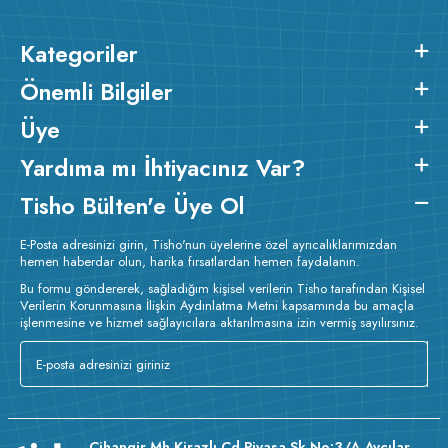
Kategoriler
Önemli Bilgiler
Üye
Yardıma mı İhtiyacınız Var?
Tisho Bülten'e Üye Ol
E-Posta adresinizi girin, Tisho'nun üyelerine özel ayrıcalıklarımızdan
hemen haberdar olun, harika fırsatlardan hemen faydalanın.
Bu formu göndererek, sağladığım kişisel verilerin Tisho tarafından Kişisel
Verilerin Korunmasına İlişkin Aydınlatma Metni kapsamında bu amaçla
işlenmesine ve hizmet sağlayıcılara aktarılmasına izin vermiş sayılırsınız.
Cihangir Mh Kirazlı Cd Piyasa Sk No:3/A Avcılar