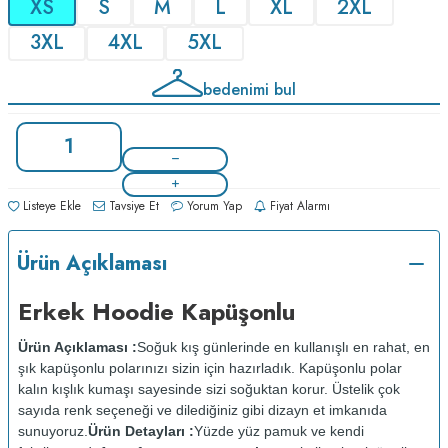
XS
S
M
L
XL
2XL
3XL
4XL
5XL
bedenimi bul
Listeye Ekle
Tavsiye Et
Yorum Yap
Fiyat Alarmı
Ürün Açıklaması
Erkek Hoodie Kapüşonlu
Ürün Açıklaması :
Soğuk kış günlerinde en kullanışlı en rahat, en
şık kapüşonlu polarınızı sizin için hazırladık. Kapüşonlu polar
kalın kışlık kumaşı sayesinde sizi soğuktan korur. Üstelik çok
sayıda renk seçeneği ve dilediğiniz gibi dizayn et imkanıda
sunuyoruz.
Ürün Detayları :
Yüzde yüz pamuk ve kendi