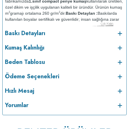
fabrikamızda
1.sınıf compact penye kumaş
kullanılarak üretilen,
özel dikim ve işçilik uygulanan kaliteli bir üründür. Ürünün kumaş
2
2
m
gramajı ortalama 260 gr/m
dir.
Baskı Detayları :
Baskılarda
kullanılan boyalar sertifikalı ve güvenlidir; insan sağlığına zarar
vermez.
Kumaş Kalınlığı :
Baskı Detayları
o
Bakım :
Kısa programda maksimum 30
C sıcaklıkta ve tersten
yıkanır.
Kuru temizleme yapılmaz.
Kurutma makinesinde
Kumaş Kalınlığı
kurutulmaz.
Orta ısıda ve tersten ütülenir.
Beden Tablosu
Ödeme Seçenekleri
Hızlı Mesaj
Yorumlar