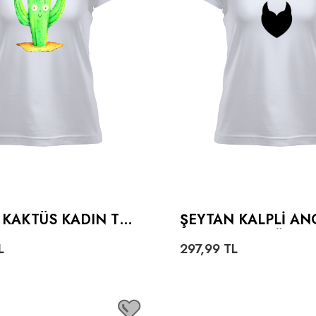
 KAKTÜS KADIN TIŞ
ŞEYTAN KALPLI AN
AZ KADIN TIŞÖRT
L
297,99
TL