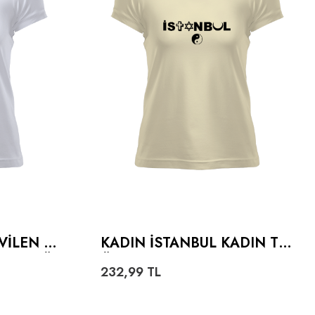
VILEN K
KADIN İSTANBUL KADIN TIŞ
IN TIŞÖ
ÖRT
232,99
TL