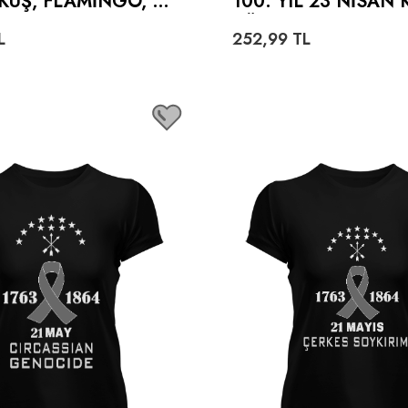
KUŞ, FLAMINGO, K
100. YIL 23 NİSAN 
ADIN KADIN AÇIK Y
ŞÖRT
L
252,99
TL