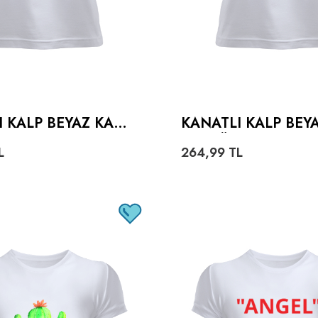
 KALP BEYAZ KADI
KANATLI KALP BEY
RT
N TIŞÖRT
L
264,99
TL