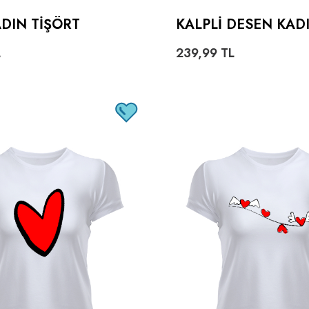
ADIN TIŞÖRT
KALPLI DESEN KAD
RT
L
239,99
TL