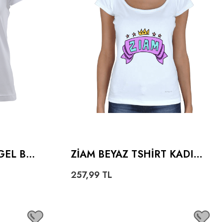
GEL BEY
ZIAM BEYAZ TSHIRT KADIN
AÇIK YAKA
257,99
TL