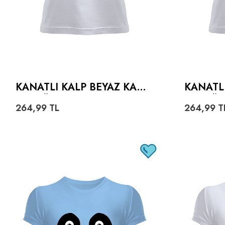
KANATLI KALP BEYAZ KADI
KANATLI
N TIŞÖRT
N TIŞÖ
264,99
TL
264,99
T