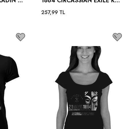
KADIN TI
1864 CIRCASSIAN EXILE KA
DIN AÇIK YAKA
257,99
TL