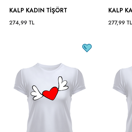
KALP KADIN TIŞÖRT
KALP K
274,99
TL
277,99
T