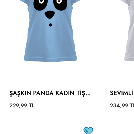
ŞAŞKIN PANDA KADIN TIŞÖ
SEVIMLI
RT
ÖRT
229,99
TL
234,99
T