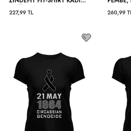
ZINDEFIT FIT-SHIRT KADIN
PEMBE, 
TIŞÖRT
ALPLI K
227,99
TL
260,99
T
AKA