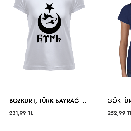
BOZKURT, TÜRK BAYRAĞI V
GÖKTÜR
E GÖKTÜRKÇE TÜRK YAZILI
TIŞÖRT
231,99
TL
252,99
T
KADIN TIŞÖRT