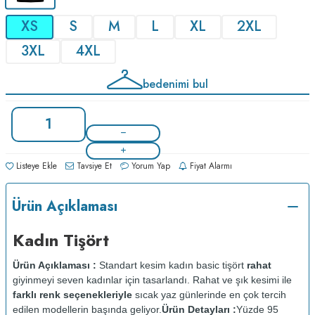
XS
S
M
L
XL
2XL
3XL
4XL
bedenimi bul
Listeye Ekle
Tavsiye Et
Yorum Yap
Fiyat Alarmı
Ürün Açıklaması
Kadın Tişört
Ürün Açıklaması :
Standart kesim kadın basic tişört
rahat
giyinmeyi seven kadınlar için tasarlandı. Rahat ve şık kesimi ile
farklı renk seçenekleriyle
sıcak yaz günlerinde en çok tercih
edilen modellerin başında geliyor.
Ürün Detayları :
Yüzde 95