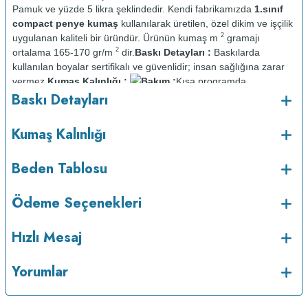
Pamuk ve yüzde 5 likra şeklindedir. Kendi fabrikamızda
1.sınıf
compact penye kumaş
kullanılarak üretilen, özel dikim ve işçilik
2
uygulanan kaliteli bir üründür. Ürünün kumaş m
gramajı
2
ortalama 165-170 gr/m
dir.
Baskı Detayları :
Baskılarda
kullanılan boyalar sertifikalı ve güvenlidir; insan sağlığına zarar
vermez.
Kumaş Kalınlığı :
Bakım :
Kısa programda
o
Baskı Detayları
maksimum 30
C sıcaklıkta ve tersten yıkanır.
Kuru temizleme
yapılmaz.
Kurutma makinesinde kurutulmaz.
Orta ısıda ve tersten
Kumaş Kalınlığı
Beden Tablosu
Ödeme Seçenekleri
Hızlı Mesaj
Yorumlar
ütülenir.