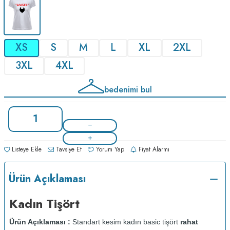
XS
S
M
L
XL
2XL
3XL
4XL
bedenimi bul
Listeye Ekle
Tavsiye Et
Yorum Yap
Fiyat Alarmı
Ürün Açıklaması
Kadın Tişört
Ürün Açıklaması :
Standart kesim kadın basic tişört
rahat