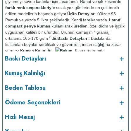
giyinmeyi seven kadınlar için tasarlandı. Rahat ve şık kesimi ile
farklı renk seçenekleriyle
sıcak yaz günlerinde en çok tercih
edilen modellerin başında geliyor.
Ürün Detayları :
Yüzde 95
Pamuk ve yüzde 5 likra şeklindedir. Kendi fabrikamızda
1.sınıf
compact penye kumaş
kullanılarak üretilen, özel dikim ve işçilik
2
uygulanan kaliteli bir üründür. Ürünün kumaş m
gramajı
2
ortalama 165-170 gr/m
dir.
Baskı Detayları :
Baskılarda
kullanılan boyalar sertifikalı ve güvenlidir; insan sağlığına zarar
vermez.
Kumaş Kalınlığı :
Bakım :
Kısa programda
o
Baskı Detayları
maksimum 30
C sıcaklıkta ve tersten yıkanır.
Kuru temizleme
yapılmaz.
Kurutma makinesinde kurutulmaz.
Orta ısıda ve tersten
Kumaş Kalınlığı
Beden Tablosu
Ödeme Seçenekleri
Hızlı Mesaj