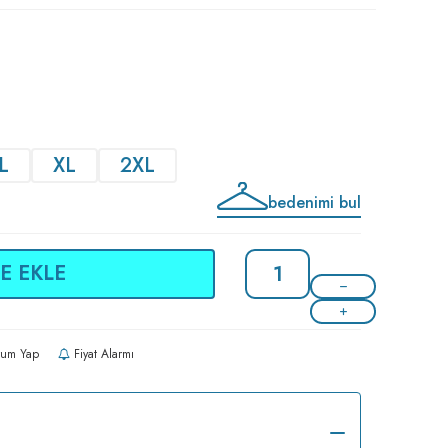
L
XL
2XL
bedenimi bul
E EKLE
um Yap
Fiyat Alarmı