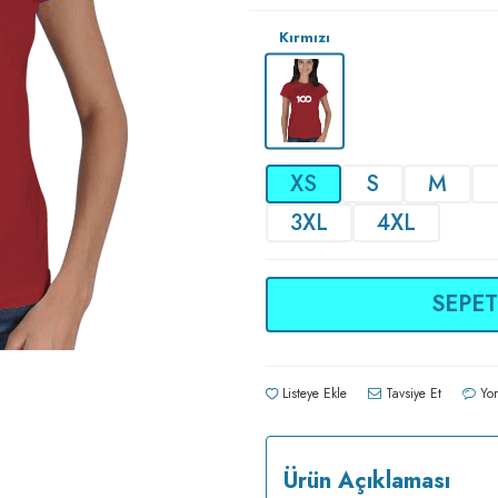
Kırmızı
XS
S
M
3XL
4XL
SEPET
Listeye Ekle
Tavsiye Et
Yor
Ürün Açıklaması