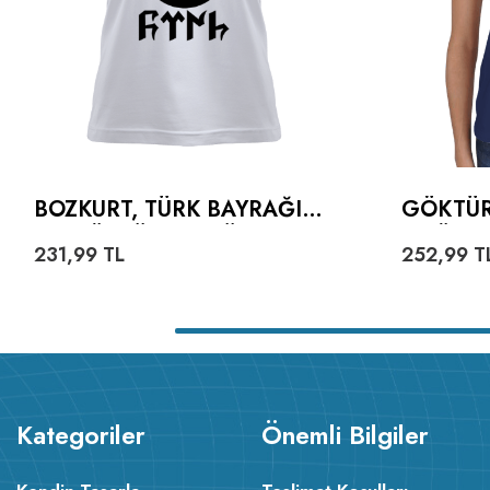
BOZKURT, TÜRK BAYRAĞI
GÖKTÜR
VE GÖKTÜRKÇE TÜRK
TIŞÖRT
231,99
TL
252,99
T
YAZILI KADIN TIŞÖRT
Kategoriler
Önemli Bilgiler