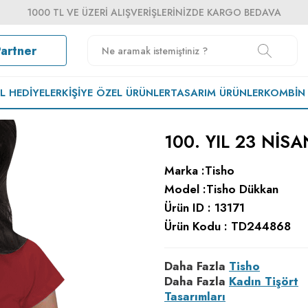
1000 TL VE ÜZERI ALIŞVERIŞLERINIZDE KARGO BEDAVA
Partner
EL HEDIYELER
KIŞIYE ÖZEL ÜRÜNLER
TASARIM ÜRÜNLER
KOMBIN
100. YIL 23 NİS
Marka :
Tisho
Model :
Tisho Dükkan
Ürün ID :
13171
Ürün Kodu :
TD244868
Daha Fazla
Tisho
Daha Fazla
Kadın Tişört
Tasarımları