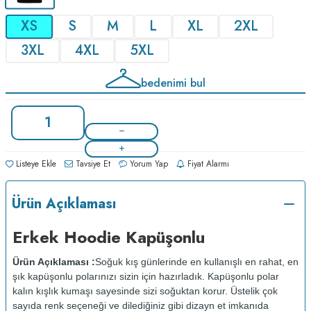
XS
S
M
L
XL
2XL
3XL
4XL
5XL
bedenimi bul
Listeye Ekle
Tavsiye Et
Yorum Yap
Fiyat Alarmı
Ürün Açıklaması
Erkek Hoodie Kapüşonlu
Ürün Açıklaması :
Soğuk kış günlerinde en kullanışlı en rahat, en
şık kapüşonlu polarınızı sizin için hazırladık. Kapüşonlu polar
kalın kışlık kumaşı sayesinde sizi soğuktan korur. Üstelik çok
sayıda renk seçeneği ve dilediğiniz gibi dizayn et imkanıda