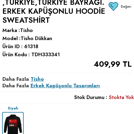
,TÜRKIYE,TÜRKIYE BAYRAĞI.
Beğen
ERKEK KAPÜŞONLU HOODIE
SWEATSHIRT
Marka :
Tisho
Model :
Tisho Dükkan
Ürün ID :
61318
Ürün Kodu :
TDH333341
409,99
TL
Daha Fazla
Tisho
Daha Fazla
Erkek Kapüşonlu Tasarımları
Stok Durumu :
Stokta Yok
Siyah