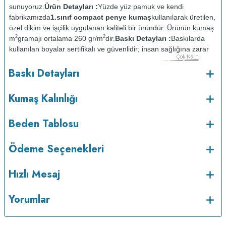
sunuyoruz.
Ürün Detayları :
Yüzde yüz pamuk ve kendi
fabrikamızda
1.sınıf compact penye kumaş
kullanılarak üretilen,
özel dikim ve işçilik uygulanan kaliteli bir üründür. Ürünün kumaş
2
2
m
gramajı ortalama 260 gr/m
dir.
Baskı Detayları :
Baskılarda
kullanılan boyalar sertifikalı ve güvenlidir; insan sağlığına zarar
vermez.
Kumaş Kalınlığı :
Baskı Detayları
o
Bakım :
Kısa programda maksimum 30
C sıcaklıkta ve tersten
yıkanır.
Kuru temizleme yapılmaz.
Kurutma makinesinde
Kumaş Kalınlığı
kurutulmaz.
Orta ısıda ve tersten ütülenir.
Beden Tablosu
Ödeme Seçenekleri
Hızlı Mesaj
Yorumlar