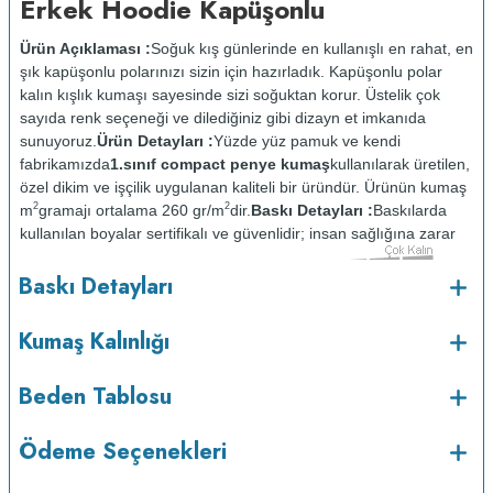
Erkek Hoodie Kapüşonlu
Ürün Açıklaması :
Soğuk kış günlerinde en kullanışlı en rahat, en
şık kapüşonlu polarınızı sizin için hazırladık. Kapüşonlu polar
kalın kışlık kumaşı sayesinde sizi soğuktan korur. Üstelik çok
sayıda renk seçeneği ve dilediğiniz gibi dizayn et imkanıda
sunuyoruz.
Ürün Detayları :
Yüzde yüz pamuk ve kendi
fabrikamızda
1.sınıf compact penye kumaş
kullanılarak üretilen,
özel dikim ve işçilik uygulanan kaliteli bir üründür. Ürünün kumaş
2
2
m
gramajı ortalama 260 gr/m
dir.
Baskı Detayları :
Baskılarda
kullanılan boyalar sertifikalı ve güvenlidir; insan sağlığına zarar
vermez.
Kumaş Kalınlığı :
Baskı Detayları
o
Bakım :
Kısa programda maksimum 30
C sıcaklıkta ve tersten
yıkanır.
Kuru temizleme yapılmaz.
Kurutma makinesinde
Kumaş Kalınlığı
kurutulmaz.
Orta ısıda ve tersten ütülenir.
Beden Tablosu
Ödeme Seçenekleri