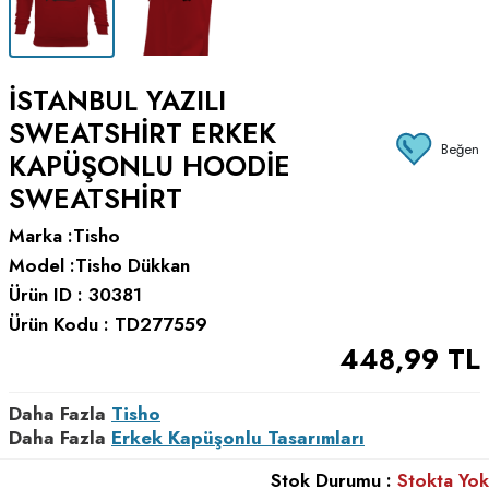
İSTANBUL YAZILI
SWEATSHIRT ERKEK
Beğen
KAPÜŞONLU HOODIE
SWEATSHIRT
Marka :
Tisho
Model :
Tisho Dükkan
Ürün ID :
30381
Ürün Kodu :
TD277559
448,99
TL
Daha Fazla
Tisho
Daha Fazla
Erkek Kapüşonlu Tasarımları
Stok Durumu :
Stokta Yok