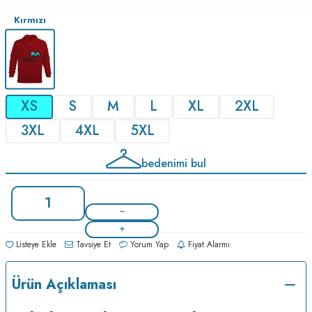
Kırmızı
XS
S
M
L
XL
2XL
3XL
4XL
5XL
bedenimi bul
Listeye Ekle
Tavsiye Et
Yorum Yap
Fiyat Alarmı
Ürün Açıklaması