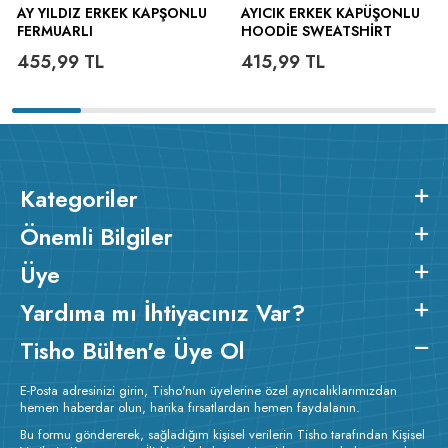
AY YILDIZ ERKEK KAPŞONLU
AYICIK ERKEK KAPÜŞONLU
FERMUARLI
HOODIE SWEATSHIRT
455,99
TL
415,99
TL
Kategoriler
Önemli Bilgiler
Üye
Yardıma mı İhtiyacınız Var?
Tisho Bülten'e Üye Ol
E-Posta adresinizi girin, Tisho'nun üyelerine özel ayrıcalıklarımızdan
hemen haberdar olun, harika fırsatlardan hemen faydalanın.
Bu formu göndererek, sağladığım kişisel verilerin Tisho tarafından Kişisel