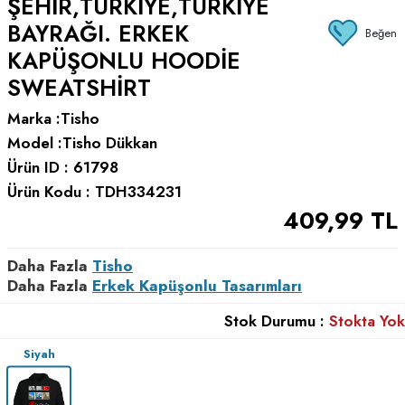
ŞEHIR,TÜRKIYE,TÜRKIYE
BAYRAĞI. ERKEK
Beğen
KAPÜŞONLU HOODIE
SWEATSHIRT
Marka :
Tisho
Model :
Tisho Dükkan
Ürün ID :
61798
Ürün Kodu :
TDH334231
409,99
TL
Daha Fazla
Tisho
Daha Fazla
Erkek Kapüşonlu Tasarımları
Stok Durumu :
Stokta Yok
Siyah