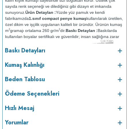
kalın kışlık kumaşı sayesinde sizi soğuktan korur. Üstelik çok
sayıda renk seçeneği ve dilediğiniz gibi dizayn et imkanıda
sunuyoruz.
Ürün Detayları :
Yüzde yüz pamuk ve kendi
fabrikamızda
1.sınıf compact penye kumaş
kullanılarak üretilen,
özel dikim ve işçilik uygulanan kaliteli bir üründür. Ürünün kumaş
2
2
m
gramajı ortalama 260 gr/m
dir.
Baskı Detayları :
Baskılarda
kullanılan boyalar sertifikalı ve güvenlidir; insan sağlığına zarar
vermez.
Kumaş Kalınlığı :
Baskı Detayları
o
Bakım :
Kısa programda maksimum 30
C sıcaklıkta ve tersten
yıkanır.
Kuru temizleme yapılmaz.
Kurutma makinesinde
Kumaş Kalınlığı
kurutulmaz.
Orta ısıda ve tersten ütülenir.
Beden Tablosu
Ödeme Seçenekleri
Hızlı Mesaj
Yorumlar