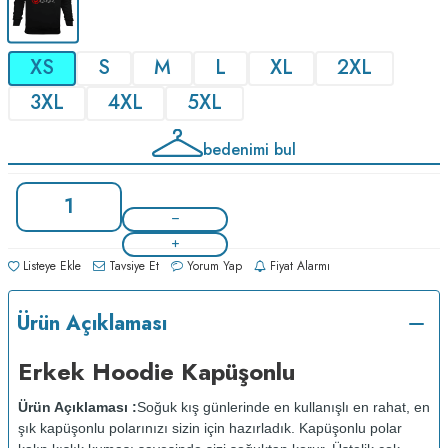
XS
S
M
L
XL
2XL
3XL
4XL
5XL
bedenimi bul
Listeye Ekle
Tavsiye Et
Yorum Yap
Fiyat Alarmı
Ürün Açıklaması
Erkek Hoodie Kapüşonlu
Ürün Açıklaması :
Soğuk kış günlerinde en kullanışlı en rahat, en
şık kapüşonlu polarınızı sizin için hazırladık. Kapüşonlu polar