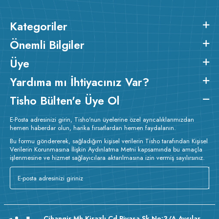
Kategoriler
Önemli Bilgiler
Üye
Yardıma mı İhtiyacınız Var?
Tisho Bülten'e Üye Ol
E-Posta adresinizi girin, Tisho'nun üyelerine özel ayrıcalıklarımızdan
hemen haberdar olun, harika fırsatlardan hemen faydalanın.
Bu formu göndererek, sağladığım kişisel verilerin Tisho tarafından Kişisel
Verilerin Korunmasına İlişkin Aydınlatma Metni kapsamında bu amaçla
işlenmesine ve hizmet sağlayıcılara aktarılmasına izin vermiş sayılırsınız.
Cihangir Mh Kirazlı Cd Piyasa Sk No:3/A Avcılar