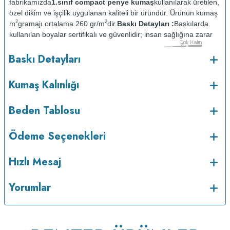
fabrikamızda
1.sınıf compact penye kumaş
kullanılarak üretilen,
özel dikim ve işçilik uygulanan kaliteli bir üründür. Ürünün kumaş
2
2
m
gramajı ortalama 260 gr/m
dir.
Baskı Detayları :
Baskılarda
kullanılan boyalar sertifikalı ve güvenlidir; insan sağlığına zarar
vermez.
Kumaş Kalınlığı :
Baskı Detayları
o
Bakım :
Kısa programda maksimum 30
C sıcaklıkta ve tersten
yıkanır.
Kuru temizleme yapılmaz.
Kurutma makinesinde
Kumaş Kalınlığı
kurutulmaz.
Orta ısıda ve tersten ütülenir.
Beden Tablosu
Ödeme Seçenekleri
Hızlı Mesaj
Yorumlar