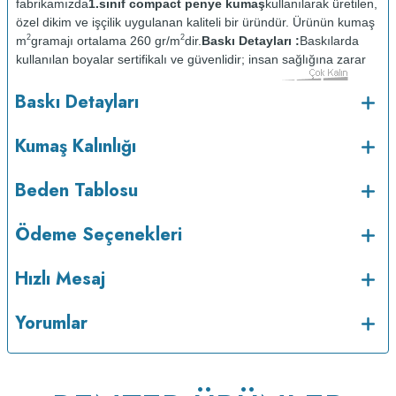
fabrikamızda
1.sınıf compact penye kumaş
kullanılarak üretilen,
özel dikim ve işçilik uygulanan kaliteli bir üründür. Ürünün kumaş
2
2
m
gramajı ortalama 260 gr/m
dir.
Baskı Detayları :
Baskılarda
kullanılan boyalar sertifikalı ve güvenlidir; insan sağlığına zarar
vermez.
Kumaş Kalınlığı :
Baskı Detayları
o
Bakım :
Kısa programda maksimum 30
C sıcaklıkta ve tersten
yıkanır.
Kuru temizleme yapılmaz.
Kurutma makinesinde
Kumaş Kalınlığı
kurutulmaz.
Orta ısıda ve tersten ütülenir.
Beden Tablosu
Ödeme Seçenekleri
Hızlı Mesaj
Yorumlar