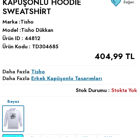
KAPÜŞONLU HOODIE
Beğen
SWEATSHIRT
Marka :
Tisho
Model :
Tisho Dükkan
Ürün ID :
44812
Ürün Kodu :
TD304685
404,99
TL
Daha Fazla
Tisho
Daha Fazla
Erkek Kapüşonlu Tasarımları
Stok Durumu :
Stokta Yok
Beyaz