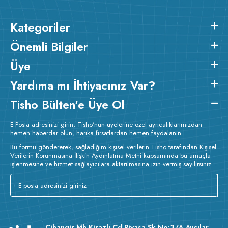
Kategoriler
Önemli Bilgiler
Üye
Yardıma mı İhtiyacınız Var?
Tisho Bülten'e Üye Ol
E-Posta adresinizi girin, Tisho'nun üyelerine özel ayrıcalıklarımızdan
hemen haberdar olun, harika fırsatlardan hemen faydalanın.
Bu formu göndererek, sağladığım kişisel verilerin Tisho tarafından Kişisel
Verilerin Korunmasına İlişkin Aydınlatma Metni kapsamında bu amaçla
işlenmesine ve hizmet sağlayıcılara aktarılmasına izin vermiş sayılırsınız.
Cihangir Mh Kirazlı Cd Piyasa Sk No:3/A Avcılar