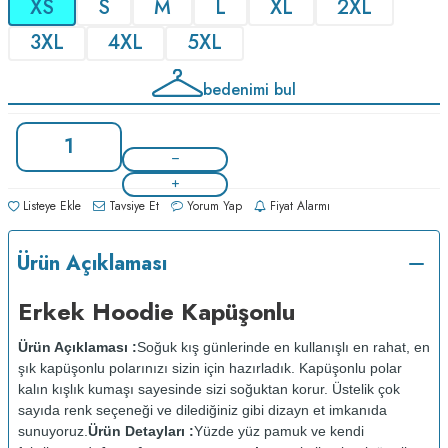
XS
S
M
L
XL
2XL
3XL
4XL
5XL
bedenimi bul
Listeye Ekle
Tavsiye Et
Yorum Yap
Fiyat Alarmı
Ürün Açıklaması
Erkek Hoodie Kapüşonlu
Ürün Açıklaması :
Soğuk kış günlerinde en kullanışlı en rahat, en
şık kapüşonlu polarınızı sizin için hazırladık. Kapüşonlu polar
kalın kışlık kumaşı sayesinde sizi soğuktan korur. Üstelik çok
sayıda renk seçeneği ve dilediğiniz gibi dizayn et imkanıda
sunuyoruz.
Ürün Detayları :
Yüzde yüz pamuk ve kendi