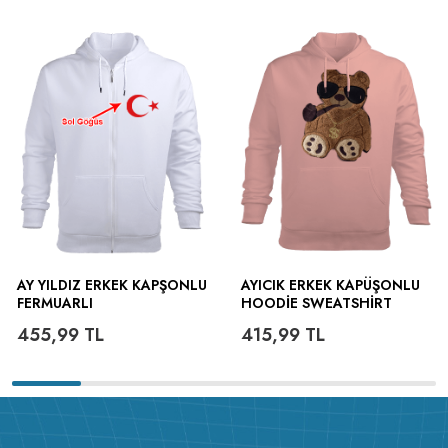
AY YILDIZ ERKEK KAPŞONLU
AYICIK ERKEK KAPÜŞONLU
FERMUARLI
HOODIE SWEATSHIRT
Ürün
Açıklaması :
Soğuk kış günlerinde en kullanışlı en rahat, en şık
455,99
TL
415,99
TL
kapüşonlu polarınızı sizin için hazırladık. Kapüşonlu polar kalın
kışlık kumaşı sayesinde sizi soğuktan korur. Üstelik çok sayıda
renk seçeneği ve dilediğiniz gibi dizayn et imkanıda
sunuyoruz.
Ürün Detayları :
Yüzde yüz pamuk ve kendi
fabrikamızda
1.sınıf compact penye kumaş
kullanılarak