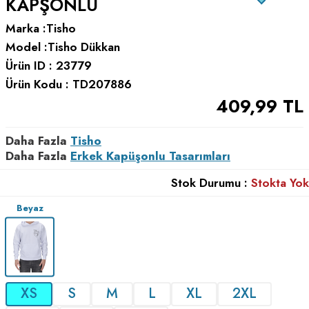
KAPŞONLU
Marka :
Tisho
Model :
Tisho Dükkan
Ürün ID :
23779
Ürün Kodu :
TD207886
409,99
TL
Daha Fazla
Tisho
Daha Fazla
Erkek Kapüşonlu Tasarımları
Stok Durumu :
Stokta Yok
Beyaz
XS
S
M
L
XL
2XL