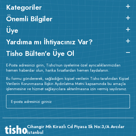
üretilen, özel dikim ve işçilik uygulanan kaliteli bir üründür.
Kategoriler
2
2
Ürünün kumaş m
gramajı ortalama 260 gr/m
dir.
Baskı
Detayları :
Baskılarda kullanılan boyalar sertifikalı ve güvenlidir;
Önemli Bilgiler
insan sağlığına zarar vermez.
Kumaş Kalınlığı :
Üye
Bakım :
Kısa programda
o
maksimum 30
C sıcaklıkta ve tersten yıkanır.
Kuru temizleme
Yardıma mı İhtiyacınız Var?
yapılmaz.
Kurutma makinesinde kurutulmaz.
Orta ısıda ve
tersten ütülenir.
Tisho Bülten'e Üye Ol
E-Posta adresinizi girin, Tisho'nun üyelerine özel ayrıcalıklarımızdan
hemen haberdar olun, harika fırsatlardan hemen faydalanın.
Bu formu göndererek, sağladığım kişisel verilerin Tisho tarafından Kişisel
Verilerin Korunmasına İlişkin Aydınlatma Metni kapsamında bu amaçla
işlenmesine ve hizmet sağlayıcılara aktarılmasına izin vermiş sayılırsınız.
Cihangir Mh Kirazlı Cd Piyasa Sk No:3/A Avcılar
İstanbul