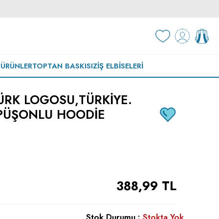
 ÜRÜNLER
TOPTAN BASKISIZ
İŞ ELBISELERI
RK LOGOSU,TÜRKIYE.
APÜŞONLU HOODIE
388,99
TL
Stok Durumu :
Stokta Yok