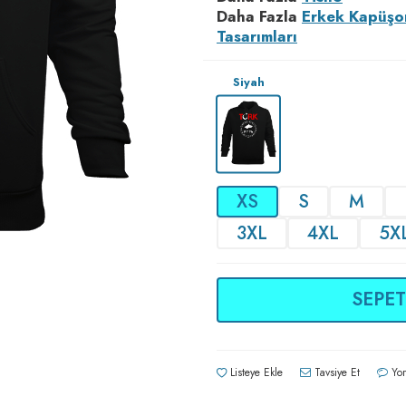
Daha Fazla
Erkek Kapüşo
Tasarımları
Siyah
XS
S
M
3XL
4XL
5X
SEPET
Listeye Ekle
Tavsiye Et
Yor