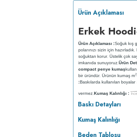
Ürün Açıklaması
Erkek Hoodi
Ürün Açıklaması :
Soğuk kış g
polarınızı sizin için hazırladı
soğuktan korur. Üstelik çok say
imkanıda sunuyoruz.
Ürün Deta
compact penye kumaş
kullan
2
bir üründür. Ürünün kumaş m
:
Baskılarda kullanılan boyalar s
vermez.
Kumaş Kalınlığı :
o
maksimum 30
C sıcaklıkta ve 
Baskı Detayları
makinesinde kurutulmaz.
Orta 
Kumaş Kalınlığı
Beden Tablosu