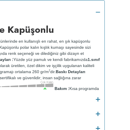
e Kapüşonlu
ünlerinde en kullanışlı en rahat, en şık kapüşonlu
k. Kapüşonlu polar kalın kışlık kumaşı sayesinde sizi
ıda renk seçeneği ve dilediğiniz gibi dizayn et
yları :
Yüzde yüz pamuk ve kendi fabrikamızda
1.sınıf
ılarak üretilen, özel dikim ve işçilik uygulanan kaliteli
2
gramajı ortalama 260 gr/m
dir.
Baskı Detayları
ertifikalı ve güvenlidir; insan sağlığına zarar
Bakım :
Kısa programda
tersten yıkanır.
Kuru temizleme yapılmaz.
Kurutma
ısıda ve tersten ütülenir.