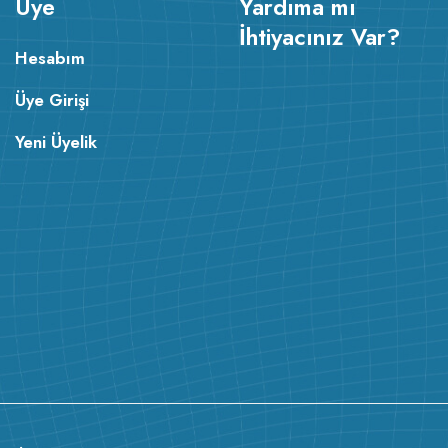
Üye
Yardıma mı
İhtiyacınız Var?
Hesabım
Üye Girişi
Yeni Üyelik