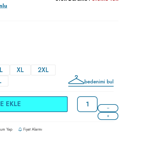
nlu
L
XL
2XL
L
bedenimi bul
E EKLE
um Yap
Fiyat Alarmı