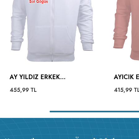
AY YILDIZ ERKEK
AYICIK
KAPŞONLU FERMUARLI
HOODIE
455,99
TL
415,99
T