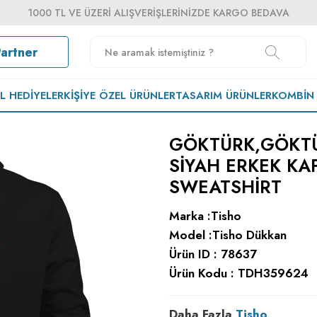
1000 TL VE ÜZERI ALIŞVERIŞLERINIZDE KARGO BEDAVA
Partner
EL HEDIYELER
KIŞIYE ÖZEL ÜRÜNLER
TASARIM ÜRÜNLER
KOMBIN
GÖKTÜRK,GÖKTÜ
SIYAH ERKEK K
SWEATSHIRT
Marka :
Tisho
Model :
Tisho Dükkan
Ürün ID :
78637
Ürün Kodu :
TDH359624
Daha Fazla
Tisho