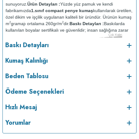
sunuyoruz.
Ürün Detayları :
Yüzde yüz pamuk ve kendi
fabrikamızda
1.sınıf compact penye kumaş
kullanılarak üretilen,
özel dikim ve işçilik uygulanan kaliteli bir üründür. Ürünün kumaş
2
2
m
gramajı ortalama 260gr/m
dir.
Baskı Detayları :
Baskılarda
kullanılan boyalar sertifikalı ve güvenlidir; insan sağlığına zarar
vermez.
Kumaş Kalınlığı :
Baskı Detayları
o
Bakım :
Kısa programda maksimum 30
de ve tersten
yıkanır.
Kuru temizleme yapılmaz.
Kurutma makinesinde
Kumaş Kalınlığı
kurutulmaz.
Orta ısıda ve tersten ütülenir.
Beden Tablosu
Ödeme Seçenekleri
Hızlı Mesaj
Yorumlar