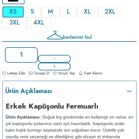
XS
S
M
L
XL
2XL
3XL
4XL
bedenimi bul
Listeye Ekle
Tavsiye Et
Yorum Yap
Fiyat Alarmı
Ürün Açıklaması
Erkek Kapüşonlu Fermuarlı
Ürün Açıklaması :
Soğuk kış günlerinde en kullanışlı en rahat, en
şık kapüşonlu polarınızı sizin için hazırladık. Kapüşonlu polar
kalın kışlık kumaşı sayesinde sizi soğuktan korur. Üstelik çok
sayıda renk seçeneği ve dilediğiniz gibi dizayn et imkanıda