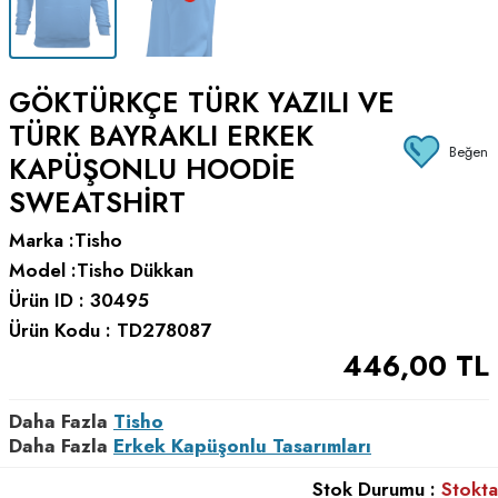
GÖKTÜRKÇE TÜRK YAZILI VE
TÜRK BAYRAKLI ERKEK
Beğen
KAPÜŞONLU HOODIE
SWEATSHIRT
Marka :
Tisho
Model :
Tisho Dükkan
Ürün ID :
30495
Ürün Kodu :
TD278087
446,00
TL
Daha Fazla
Tisho
Daha Fazla
Erkek Kapüşonlu Tasarımları
Stok Durumu :
Stokta