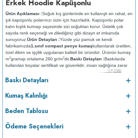
Erkek Hoodie Kapüşonlu
Ürün Açıklaması :
Soğuk kış günlerinde en kullanışlı en rahat, en
şık kapüşonlu polarınızı sizin için hazırladık. Kapüşonlu polar
kalın kışlık kumaşı sayesinde sizi soğuktan korur. Üstelik çok
sayıda renk seçeneği ve dilediğiniz gibi dizayn et imkanıda
sunuyoruz.
Ürün Detayları :
Yüzde yüz pamuk ve kendi
fabrikamızda
1.sınıf compact penye kumaş
kullanılarak üretilen,
özel dikim ve işçilik uygulanan kaliteli bir üründür. Ürünün kumaş
2
2
m
gramajı ortalama 260 gr/m
dir.
Baskı Detayları :
Baskılarda
kullanılan boyalar sertifikalı ve güvenlidir; insan sağlığına zarar
vermez.
Kumaş Kalınlığı :
Baskı Detayları
o
Bakım :
Kısa programda maksimum 30
C sıcaklıkta ve tersten
yıkanır.
Kuru temizleme yapılmaz.
Kurutma makinesinde
Kumaş Kalınlığı
kurutulmaz.
Orta ısıda ve tersten ütülenir.
Beden Tablosu
Ödeme Seçenekleri