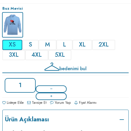
Buz Mavisi
XS
S
M
L
XL
2XL
3XL
4XL
5XL
bedenimi bul
Listeye Ekle
Tavsiye Et
Yorum Yap
Fiyat Alarmı
Ürün Açıklaması