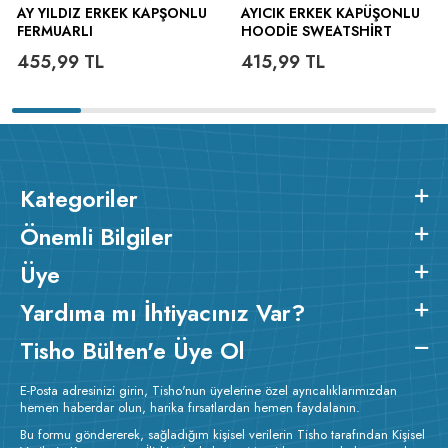
AY YILDIZ ERKEK KAPŞONLU
AYICIK ERKEK KAPÜŞONLU
FERMUARLI
HOODIE SWEATSHIRT
455,99
TL
415,99
TL
Kategoriler
Önemli Bilgiler
Üye
Yardıma mı İhtiyacınız Var?
Tisho Bülten'e Üye Ol
E-Posta adresinizi girin, Tisho'nun üyelerine özel ayrıcalıklarımızdan
hemen haberdar olun, harika fırsatlardan hemen faydalanın.
Bu formu göndererek, sağladığım kişisel verilerin Tisho tarafından Kişisel