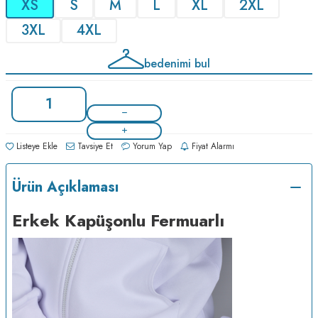
XS
S
M
L
XL
2XL
3XL
4XL
bedenimi bul
Listeye Ekle
Tavsiye Et
Yorum Yap
Fiyat Alarmı
Ürün Açıklaması
Erkek Kapüşonlu Fermuarlı