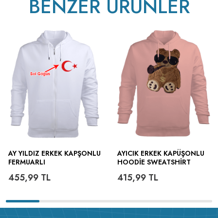
BENZER ÜRÜNLER
AY YILDIZ ERKEK KAPŞONLU
AYICIK ERKEK KAPÜŞONLU
FERMUARLI
HOODIE SWEATSHIRT
Ürün
Açıklaması :
Soğuk kış günlerinde en kullanışlı en rahat, en şık
455,99
TL
415,99
TL
kapüşonlu polarınızı sizin için hazırladık. Kapüşonlu polar kalın
kışlık kumaşı sayesinde sizi soğuktan korur. Üstelik çok sayıda
renk seçeneği ve dilediğiniz gibi dizayn et imkanıda
sunuyoruz.
Ürün Detayları :
Yüzde yüz pamuk ve kendi