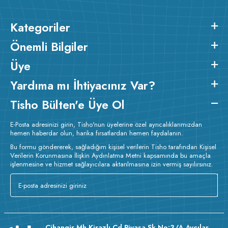
fabrikamızda
1.sınıf compact penye kumaş
kullanılarak
üretilen, özel dikim ve işçilik uygulanan kaliteli bir üründür.
Kategoriler
2
2
Ürünün kumaş m
gramajı ortalama 260gr/m
dir.
Baskı Detayları
:
Baskılarda kullanılan boyalar sertifikalı ve güvenlidir; insan
Önemli Bilgiler
sağlığına zarar vermez.
Kumaş Kalınlığı :
Üye
Bakım :
Kısa programda
o
maksimum 30
de ve tersten yıkanır.
Kuru temizleme yapılmaz.
Yardıma mı İhtiyacınız Var?
Kurutma makinesinde kurutulmaz.
Orta ısıda ve tersten ütülenir.
Tisho Bülten'e Üye Ol
E-Posta adresinizi girin, Tisho'nun üyelerine özel ayrıcalıklarımızdan
hemen haberdar olun, harika fırsatlardan hemen faydalanın.
Bu formu göndererek, sağladığım kişisel verilerin Tisho tarafından Kişisel
Verilerin Korunmasına İlişkin Aydınlatma Metni kapsamında bu amaçla
işlenmesine ve hizmet sağlayıcılara aktarılmasına izin vermiş sayılırsınız.
Cihangir Mh Kirazlı Cd Piyasa Sk No:3/A Avcılar