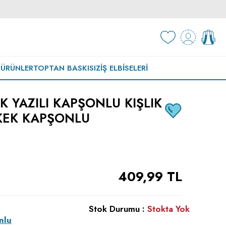
 ÜRÜNLER
TOPTAN BASKISIZ
İŞ ELBISELERI
 YAZILI KAPŞONLU KIŞLIK
KEK KAPŞONLU
409,99
TL
Stok Durumu :
Stokta Yok
nlu