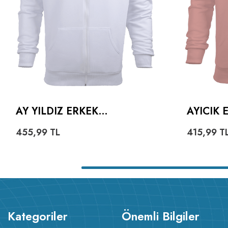
AY YILDIZ ERKEK
AYICIK
KAPŞONLU FERMUARLI
HOODIE
455,99
TL
415,99
T
Kategoriler
Önemli Bilgiler