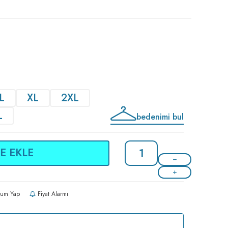
L
XL
2XL
L
bedenimi bul
E EKLE
um Yap
Fiyat Alarmı