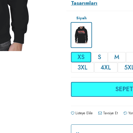
Tasarımları
Siyah
XS
S
M
3XL
4XL
5X
SEPET
Listeye Ekle
Tavsiye Et
Yor