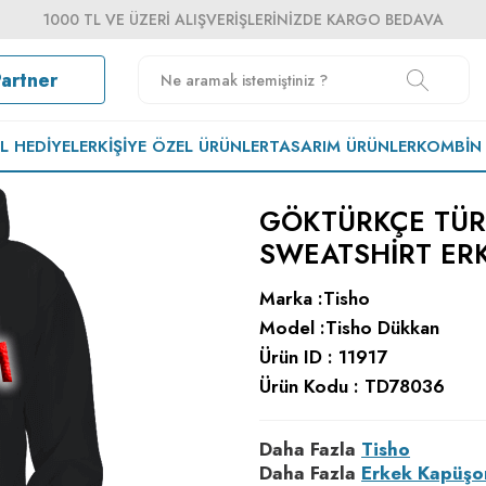
1000 TL VE ÜZERI ALIŞVERIŞLERINIZDE KARGO BEDAVA
Partner
EL HEDIYELER
KIŞIYE ÖZEL ÜRÜNLER
TASARIM ÜRÜNLER
KOMBIN
GÖKTÜRKÇE TÜRK
SWEATSHIRT ER
Marka :
Tisho
Model :
Tisho Dükkan
Ürün ID :
11917
Ürün Kodu :
TD78036
Daha Fazla
Tisho
Daha Fazla
Erkek Kapüşo