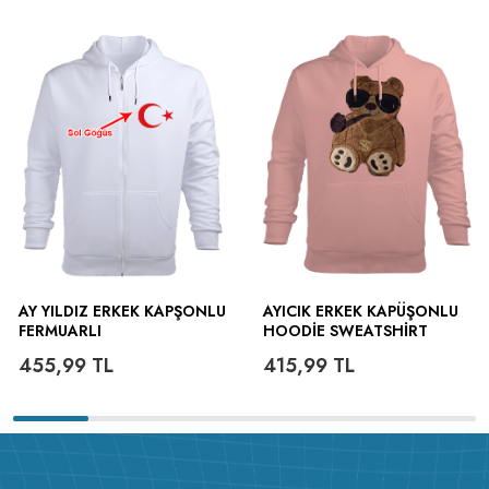
AY YILDIZ ERKEK KAPŞONLU
AYICIK ERKEK KAPÜŞONLU
FERMUARLI
HOODIE SWEATSHIRT
Ürün
Açıklaması :
Soğuk kış günlerinde en kullanışlı en rahat, en şık
455,99
TL
415,99
TL
kapüşonlu polarınızı sizin için hazırladık. Kapüşonlu polar kalın
kışlık kumaşı sayesinde sizi soğuktan korur. Üstelik çok sayıda
renk seçeneği ve dilediğiniz gibi dizayn et imkanıda
sunuyoruz.
Ürün Detayları :
Yüzde yüz pamuk ve kendi
fabrikamızda
1.sınıf compact penye kumaş
kullanılarak