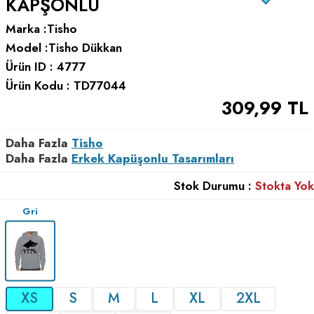
KAPŞONLU
Marka :
Tisho
Model :
Tisho Dükkan
Ürün ID :
4777
Ürün Kodu :
TD77044
309,99
TL
Daha Fazla
Tisho
Daha Fazla
Erkek Kapüşonlu Tasarımları
Stok Durumu :
Stokta Yok
Gri
XS
S
M
L
XL
2XL