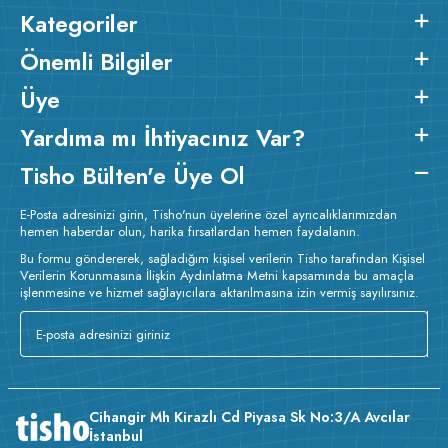
üretilen, özel dikim ve işçilik uygulanan kaliteli bir üründür.
Kategoriler
2
2
Ürünün kumaş m
gramajı ortalama 260 gr/m
dir.
Baskı
Detayları :
Baskılarda kullanılan boyalar sertifikalı ve güvenlidir;
Önemli Bilgiler
insan sağlığına zarar vermez.
Kumaş Kalınlığı :
Üye
Bakım :
Kısa programda
o
maksimum 30
C sıcaklıkta ve tersten yıkanır.
Kuru temizleme
Yardıma mı İhtiyacınız Var?
yapılmaz.
Kurutma makinesinde kurutulmaz.
Orta ısıda ve
tersten ütülenir.
Tisho Bülten'e Üye Ol
E-Posta adresinizi girin, Tisho'nun üyelerine özel ayrıcalıklarımızdan
hemen haberdar olun, harika fırsatlardan hemen faydalanın.
Bu formu göndererek, sağladığım kişisel verilerin Tisho tarafından Kişisel
Verilerin Korunmasına İlişkin Aydınlatma Metni kapsamında bu amaçla
işlenmesine ve hizmet sağlayıcılara aktarılmasına izin vermiş sayılırsınız.
Cihangir Mh Kirazlı Cd Piyasa Sk No:3/A Avcılar
İstanbul