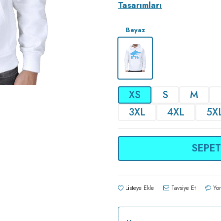
Tasarımları
Beyaz
XS
S
M
3XL
4XL
5X
SEPET
Listeye Ekle
Tavsiye Et
Yor