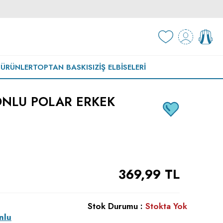
 ÜRÜNLER
TOPTAN BASKISIZ
İŞ ELBISELERI
NLU POLAR ERKEK
369,99
TL
Stok Durumu :
Stokta Yok
nlu