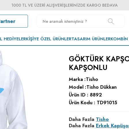
1000 TL VE ÜZERI ALIŞVERIŞLERINIZDE KARGO BEDAVA
Partner
EL HEDIYELER
KIŞIYE ÖZEL ÜRÜNLER
TASARIM ÜRÜNLER
KOMBIN
GÖKTÜRK KAPŞO
KAPŞONLU
Marka :
Tisho
Model :
Tisho Dükkan
Ürün ID :
8892
Ürün Kodu :
TD91015
Daha Fazla
Tisho
Daha Fazla
Erkek Kapüşo