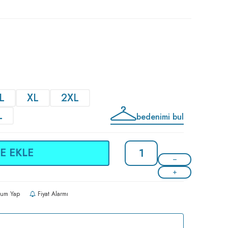
L
XL
2XL
L
bedenimi bul
E EKLE
um Yap
Fiyat Alarmı