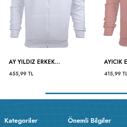
AY YILDIZ ERKEK
AYICIK
KAPŞONLU FERMUARLI
HOODIE
455,99
TL
415,99
T
Kategoriler
Önemli Bilgiler