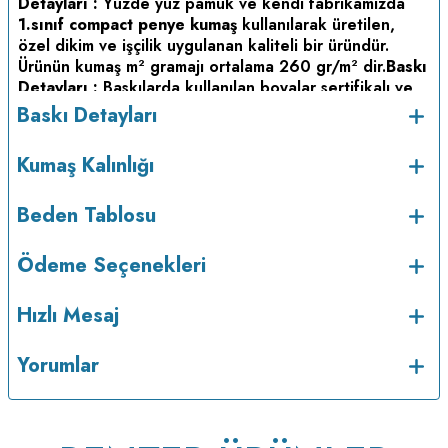
Detayları :
Yüzde yüz pamuk ve kendi fabrikamızda
1.sınıf compact penye kumaş
kullanılarak üretilen,
özel dikim ve işçilik uygulanan kaliteli bir üründür.
Ürünün kumaş m
gramajı ortalama 260 gr/m
dir.
Baskı
2
2
Detayları :
Baskılarda kullanılan boyalar sertifikalı ve
güvenlidir; insan sağlığına zarar vermez.
Kumaş
Baskı Detayları
Kalınlığı :
Bakım :
Kısa
Kumaş Kalınlığı
programda maksimum 30
C sıcaklıkta ve tersten
o
yıkanır.
Kuru temizleme yapılmaz.
Kurutma makinesinde
kurutulmaz.
Orta ısıda ve tersten ütülenir.
Beden Tablosu
Ödeme Seçenekleri
Hızlı Mesaj
Yorumlar