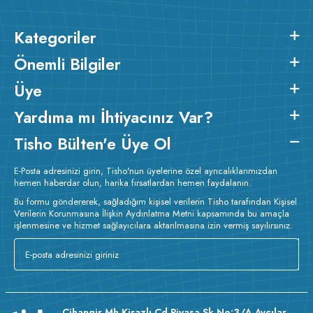
Kategoriler
Önemli Bilgiler
Üye
Yardıma mı İhtiyacınız Var?
Tisho Bülten'e Üye Ol
E-Posta adresinizi girin, Tisho'nun üyelerine özel ayrıcalıklarımızdan
hemen haberdar olun, harika fırsatlardan hemen faydalanın.
Bu formu göndererek, sağladığım kişisel verilerin Tisho tarafından Kişisel
Verilerin Korunmasına İlişkin Aydınlatma Metni kapsamında bu amaçla
işlenmesine ve hizmet sağlayıcılara aktarılmasına izin vermiş sayılırsınız.
Cihangir Mh Kirazlı Cd Piyasa Sk No:3/A Avcılar