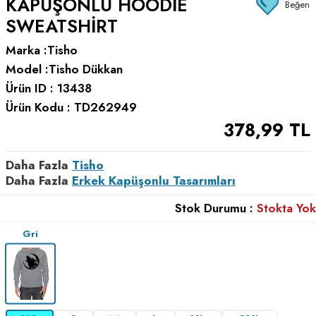
KAPÜŞONLU HOODIE
Beğen
SWEATSHIRT
Marka :
Tisho
Model :
Tisho Dükkan
Ürün ID :
13438
Ürün Kodu :
TD262949
378,99
TL
Daha Fazla
Tisho
Daha Fazla
Erkek Kapüşonlu Tasarımları
Stok Durumu :
Stokta Yok
Gri