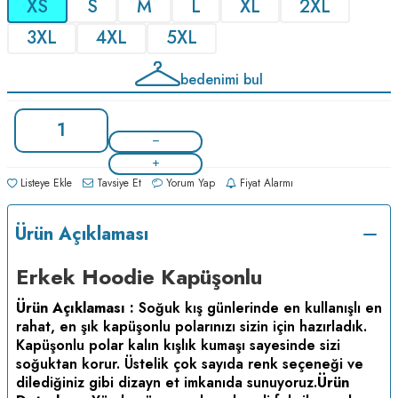
XS
S
M
L
XL
2XL
3XL
4XL
5XL
bedenimi bul
Listeye Ekle
Tavsiye Et
Yorum Yap
Fiyat Alarmı
Ürün Açıklaması
Erkek Hoodie Kapüşonlu
Ürün Açıklaması :
Soğuk kış günlerinde en kullanışlı en
rahat, en şık kapüşonlu polarınızı sizin için hazırladık.
Kapüşonlu polar kalın kışlık kumaşı sayesinde sizi
soğuktan korur. Üstelik çok sayıda renk seçeneği ve
dilediğiniz gibi dizayn et imkanıda sunuyoruz.
Ürün