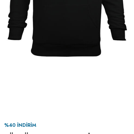
%
40
İNDIRIM