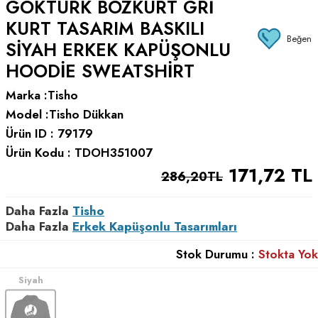
GÖKTÜRK BOZKURT GRI
KURT TASARIM BASKILI
Beğen
SIYAH ERKEK KAPÜŞONLU
HOODIE SWEATSHIRT
Marka :
Tisho
Model :
Tisho Dükkan
Ürün ID :
79179
Ürün Kodu :
TDOH351007
171,72
TL
286,20
TL
Daha Fazla
Tisho
Daha Fazla
Erkek Kapüşonlu Tasarımları
Stok Durumu :
Stokta Yok
Siyah