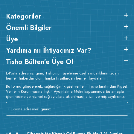
Kategoriler
Önemli Bilgiler
Üye
Yardıma mı İhtiyacınız Var?
Tisho Bülten'e Üye Ol
E-Posta adresinizi girin, Tisho'nun üyelerine özel ayrıcalıklarımızdan
hemen haberdar olun, harika fırsatlardan hemen faydalanın.
Bu formu göndererek, sağladığım kişisel verilerin Tisho tarafından Kişisel
Verilerin Korunmasına İlişkin Aydınlatma Metni kapsamında bu amaçla
işlenmesine ve hizmet sağlayıcılara aktarılmasına izin vermiş sayılırsınız.
Cihangir Mh Kirazlı Cd Piyasa Sk No:3/A Avcılar