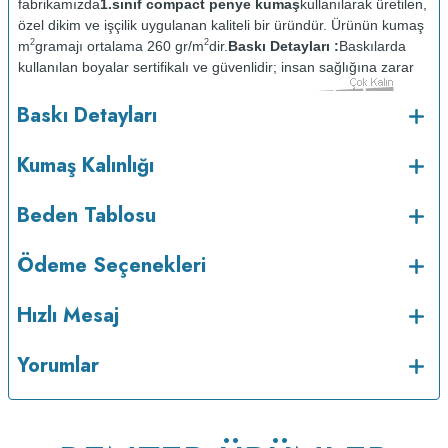
fabrikamızda
1.sınıf compact penye kumaş
kullanılarak üretilen,
özel dikim ve işçilik uygulanan kaliteli bir üründür. Ürünün kumaş
2
2
m
gramajı ortalama 260 gr/m
dir.
Baskı Detayları :
Baskılarda
kullanılan boyalar sertifikalı ve güvenlidir; insan sağlığına zarar
vermez.
Kumaş Kalınlığı :
Baskı Detayları
o
Bakım :
Kısa programda maksimum 30
C sıcaklıkta ve tersten
yıkanır.
Kuru temizleme yapılmaz.
Kurutma makinesinde
Kumaş Kalınlığı
kurutulmaz.
Orta ısıda ve tersten ütülenir.
Beden Tablosu
Ödeme Seçenekleri
Hızlı Mesaj
Yorumlar