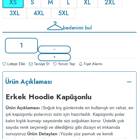
XS
S
M
L
XL
2XL
3XL
4XL
5XL
bedenimi bul
Listeye Ekle
Tavsiye Et
Yorum Yap
Fiyat Alarmı
Ürün Açıklaması
Erkek Hoodie Kapüşonlu
Ürün Açıklaması :
Soğuk kış günlerinde en kullanışlı en rahat, en
şık kapüşonlu polarınızı sizin için hazırladık. Kapüşonlu polar
kalın kışlık kumaşı sayesinde sizi soğuktan korur. Üstelik çok
sayıda renk seçeneği ve dilediğiniz gibi dizayn et imkanıda
sunuyoruz.
Ürün Detayları :
Yüzde yüz pamuk ve kendi