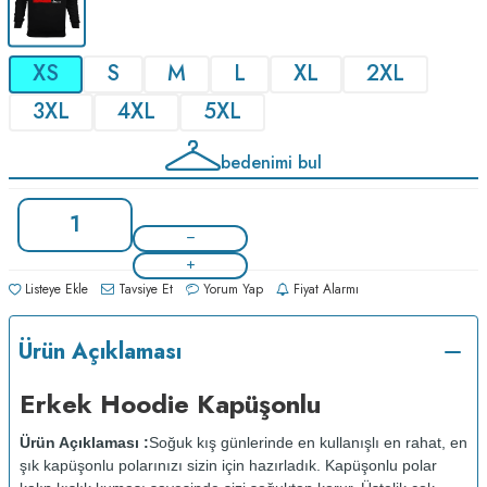
XS
S
M
L
XL
2XL
3XL
4XL
5XL
bedenimi bul
Listeye Ekle
Tavsiye Et
Yorum Yap
Fiyat Alarmı
Ürün Açıklaması
Erkek Hoodie Kapüşonlu
Ürün Açıklaması :
Soğuk kış günlerinde en kullanışlı en rahat, en
şık kapüşonlu polarınızı sizin için hazırladık. Kapüşonlu polar