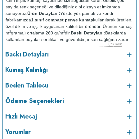
kalın kışlık kumaşı sayesinde sizi soğuktan korur. Üstelik çok
sayıda renk seçeneği ve dilediğiniz gibi dizayn et imkanıda
sunuyoruz.
Ürün Detayları :
Yüzde yüz pamuk ve kendi
fabrikamızda
1.sınıf compact penye kumaş
kullanılarak üretilen,
özel dikim ve işçilik uygulanan kaliteli bir üründür. Ürünün kumaş
2
2
m
gramajı ortalama 260 gr/m
dir.
Baskı Detayları :
Baskılarda
kullanılan boyalar sertifikalı ve güvenlidir; insan sağlığına zarar
vermez.
Kumaş Kalınlığı :
Baskı Detayları
o
Bakım :
Kısa programda maksimum 30
C sıcaklıkta ve tersten
yıkanır.
Kuru temizleme yapılmaz.
Kurutma makinesinde
Kumaş Kalınlığı
kurutulmaz.
Orta ısıda ve tersten ütülenir.
Beden Tablosu
Ödeme Seçenekleri
Hızlı Mesaj
Yorumlar