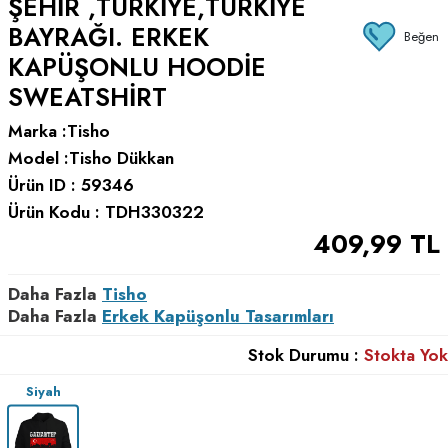
ŞEHIR ,TÜRKIYE,TÜRKIYE
BAYRAĞI. ERKEK
Beğen
KAPÜŞONLU HOODIE
SWEATSHIRT
Marka :
Tisho
Model :
Tisho Dükkan
Ürün ID :
59346
Ürün Kodu :
TDH330322
409,99
TL
Daha Fazla
Tisho
Daha Fazla
Erkek Kapüşonlu Tasarımları
Stok Durumu :
Stokta Yok
Siyah