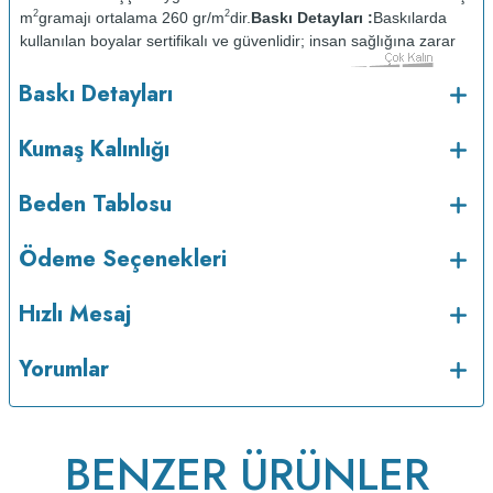
2
2
m
gramajı ortalama 260 gr/m
dir.
Baskı Detayları :
Baskılarda
kullanılan boyalar sertifikalı ve güvenlidir; insan sağlığına zarar
vermez.
Kumaş Kalınlığı :
Baskı Detayları
o
Bakım :
Kısa programda maksimum 30
C sıcaklıkta ve tersten
yıkanır.
Kuru temizleme yapılmaz.
Kurutma makinesinde
Kumaş Kalınlığı
kurutulmaz.
Orta ısıda ve tersten ütülenir.
Beden Tablosu
Ödeme Seçenekleri
Hızlı Mesaj
Yorumlar
BENZER ÜRÜNLER