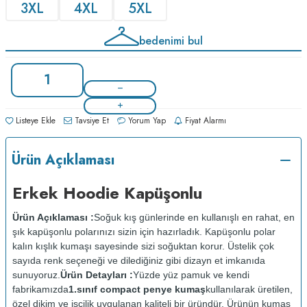
3XL
4XL
5XL
bedenimi bul
Listeye Ekle
Tavsiye Et
Yorum Yap
Fiyat Alarmı
Ürün Açıklaması
Erkek Hoodie Kapüşonlu
Ürün Açıklaması :
Soğuk kış günlerinde en kullanışlı en rahat, en
şık kapüşonlu polarınızı sizin için hazırladık. Kapüşonlu polar
kalın kışlık kumaşı sayesinde sizi soğuktan korur. Üstelik çok
sayıda renk seçeneği ve dilediğiniz gibi dizayn et imkanıda
sunuyoruz.
Ürün Detayları :
Yüzde yüz pamuk ve kendi
fabrikamızda
1.sınıf compact penye kumaş
kullanılarak üretilen,
özel dikim ve işçilik uygulanan kaliteli bir üründür. Ürünün kumaş