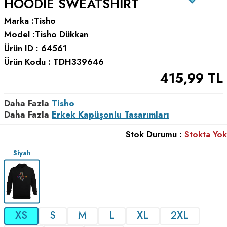
HOODIE SWEATSHIRT
Marka :
Tisho
Model :
Tisho Dükkan
Ürün ID :
64561
Ürün Kodu :
TDH339646
415,99
TL
Daha Fazla
Tisho
Daha Fazla
Erkek Kapüşonlu Tasarımları
Stok Durumu :
Stokta Yok
Siyah
XS
S
M
L
XL
2XL